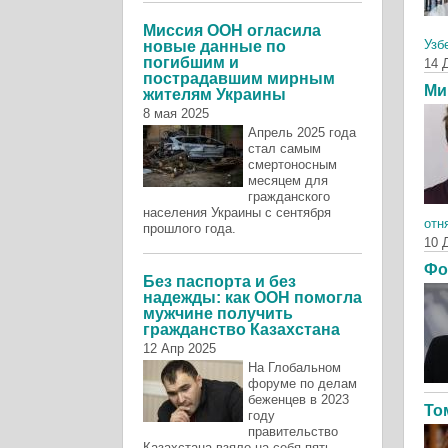
Миссия ООН огласила
Узб
новые данные по
погибшим и
14 
пострадавшим мирным
Ми
жителям Украины
8 мая 2025
Апрель 2025 года
стал самым
смертоносным
месяцем для
гражданского
населения Украины с сентября
отн
прошлого года.
10 
Фо
Без паспорта и без
надежды: как ООН помогла
мужчине получить
гражданство Казахстана
12 Апр 2025
На Глобальном
форуме по делам
беженцев в 2023
То
году
правительство
Казахстана взяло на себя пять