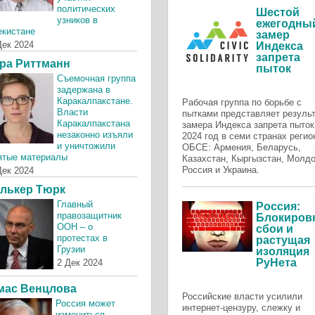
политических
Шестой
узников в
ежегодны
екистане
замер
Дек 2024
Индекса
запрета
ра Риттманн
пыток
Съемочная группа
задержана в
Каракалпакстане.
Рабочая группа по борьбе с
Власти
пытками представляет резуль
Каракалпакстана
замера Индекса запрета пыток
незаконно изъяли
2024 год в семи странах регио
и уничтожили
ОБСЕ: Армения, Беларусь,
ятые материалы
Казахстан, Кыргызстан, Молдо
Россия и Украина.
Дек 2024
лькер Тюрк
Главный
Россия:
правозащитник
Блокировк
ООН – о
сбои и
протестах в
растущая
Грузии
изоляция
РуНета
2 Дек 2024
мас Венцлова
Российские власти усилили
Россия может
интернет-цензуру, слежку и
измениться