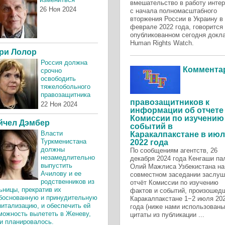
вмешательство в работу интер
26 Ноя 2024
с начала полномасштабного
вторжения России в Украину в
феврале 2022 года, говорится
опубликованном сегодня докл
Human Rights Watch.
ри Лолор
Россия должна
Коммента
срочно
освободить
тяжелобольного
правозащитника
правозащитников к
22 Ноя 2024
информации об отчете
Комиссии по изучению
йчел Дэмбер
событий в
Власти
Каракалпакстане в июл
Туркменистана
2022 года
должны
По сообщениям агентств, 26
незамедлительно
декабря 2024 года Кенгаши па
выпустить
Олий Мажлиса Узбекистана на
Ачилову и ее
совместном заседании заслу
родственников из
отчёт Комиссии по изучению
ьницы, прекратив их
фактов и событий, произошед
боснованную и принудительную
Каракалпакстане 1−2 июля 20
питализацию, и обеспечить ей
года (ниже нами использованы
можность вылететь в Женеву,
цитаты из публикации ...
 и планировалось.