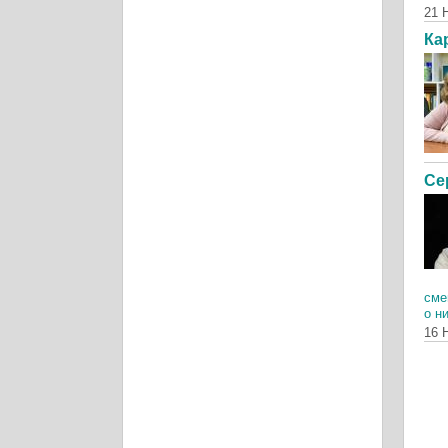
21 
Ка
Се
сме
о н
16 