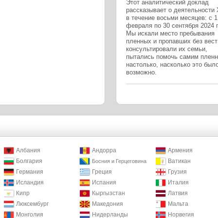
Этот аналитический доклад
рассказывает о деятельности
в течение восьми месяцев: с 1
февраля по 30 сентября 2024 
Мы искали место пребывания
пленных и пропавших без вест
консультировали их семьи,
пытались помочь самим плен
настолько, насколько это был
возможно.
Албания
Андорра
Армения
Болгария
Ватикан
Босния и Герцеговина
Германия
Греция
Грузия
Исландия
Испания
Италия
Кипр
Кыргызстан
Латвия
Люксембург
Македония
Мальта
Монголия
Нидерланды
Норвегия