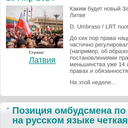
Каким будет новый З
Литве
D. Umbraso / LRT nuo
До сих пор права на
частично регулирова
(например, об образо
Страна:
постановлениями пра
Латвия
меньшинства уже 14 л
правах и обязанност
На этой неделе...
Позиция омбудсмена п
на русском языке четкая