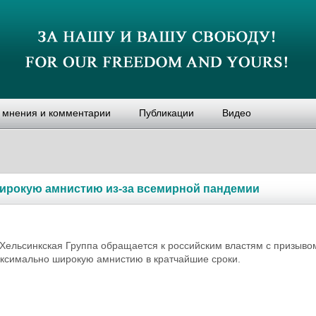
, мнения и комментарии
Публикации
Видео
широкую амнистию из-за всемирной пандемии
Хельсинкская Группа обращается к российским властям с призыво
ксимально широкую амнистию в кратчайшие сроки.