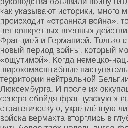
руководства объявили войну гит
как указывают историки, много м
происходит «странная война», то
нет конкретных военных действи
Францией и Германией. Только с
новый период войны, который мо
«ощутимой». Когда немецко-нац
широкомасштабные наступатель
территории нейтральной Бельгии
Люксембурга. И после их оккупац
севера обойдя французскую хва
стратегическую, укреплённую л
войска вермахта вторглись в глу
чуть более трёх недель англо-ф