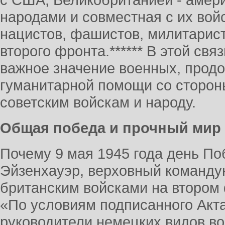
с США, Великобританией - амер
народами и совместная с их вой
нацистов, фашистов, милитарист
второго фронта.****** В этой свя
важное значение военных, продо
гуманитарной помощи со сторон
советским войскам и народу.
Общая победа и прочный мир
Почему 9 мая 1945 года день П
Эйзенхауэр, верховный команд
британским войсками на втором
«По условиям подписанного Акта
руководители немецких видов в