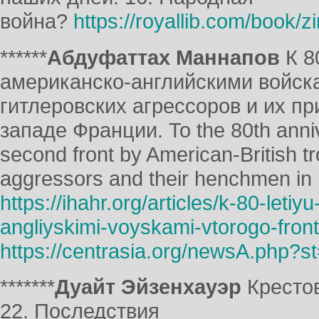
война?
https://royallib.com/boo
******
Абдуфаттах Маннапов
К 8
американско-английскими войск
гитлеровских агрессоров и их п
западе Франции. To the 80th anniv
second front by American-British t
aggressors and their henchmen in
https://ihahr.org/articles/k-80-leti
angliyskimi-voyskami-vtorogo-fronta
https://centrasia.org/newsA.php?
*******
Дуайт Эйзенхауэр
Крестов
22. Последствия