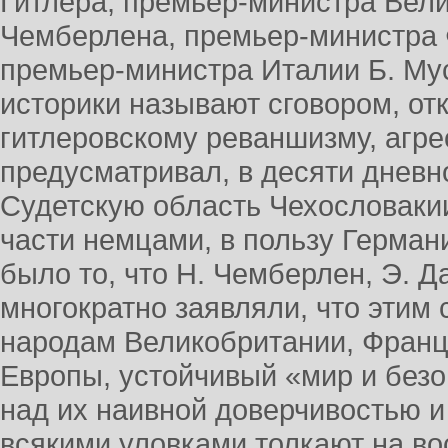
Гитлера, премьер-министра Вел
Чемберлена, премьер-министра 
премьер-министра Италии Б. Му
историки называют сговором, от
гитлеровскому реваншизму, агре
предусматривал, в десяти дневн
Судетскую область Чехословаки
части немцами, в пользу Герман
было то, что Н. Чемберлен, Э. Д
многократно заявляли, что этим
народам Великобритании, Франц
Европы, устойчивый «мир и безо
над их наивной доверчивостью и 
всякими уловками толкают на во