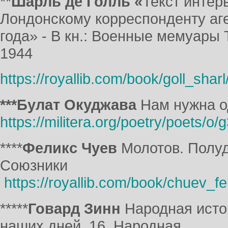
**
Шарль де Голль
«
Текст интер
Лондонскому корреспонденту аг
года» - В кн.: Военные мемуары 
1944
https://royallib.com/book/goll_sh
***Булат Окуджава
Нам нужна о
https://militera.org/poetry/poets/o
****
Феликс Чуев
Молотов. Полуд
Союзники
https://royallib.com/book/chuev_fe
*****
Говард Зинн
Народная истор
наших дней. 16. Народная