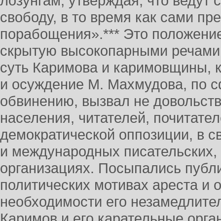
лозунгам, утверждая, что ведут 
свободу, в то время как сами пр
порабощения».*** Это положени
скрытую высокопарными речами
суть Каримова и каримовщины, к
и осуждение М. Махмудова, по 
обвинению, вызвал не довольст
населения, читателей, почитател
демократической оппозиции, в с
и международных писательских,
организациях. Посыпались публ
политических мотивах ареста и 
необходимости его незамедлите
Каримов и его карательные орга