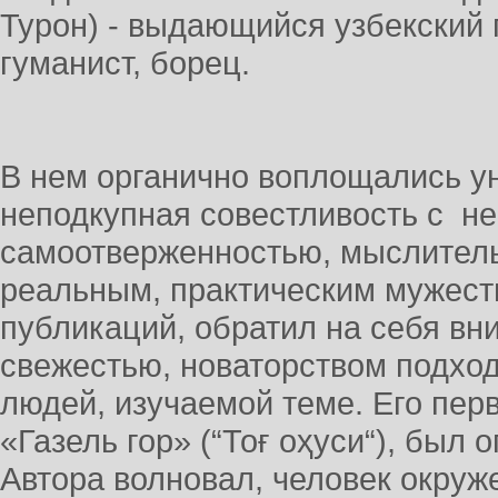
Турон) - выдающийся узбекский 
гуманист, борец.
В нем органично воплощались у
неподкупная совестливость с н
самоотверженностью, мыслител
реальным, практическим мужест
публикаций, обратил на себя вн
свежестью, новаторством подхо
людей, изучаемой теме. Его пер
«Газель гор» (“Тоғ оҳуси“), был 
Автора волновал, человек окру