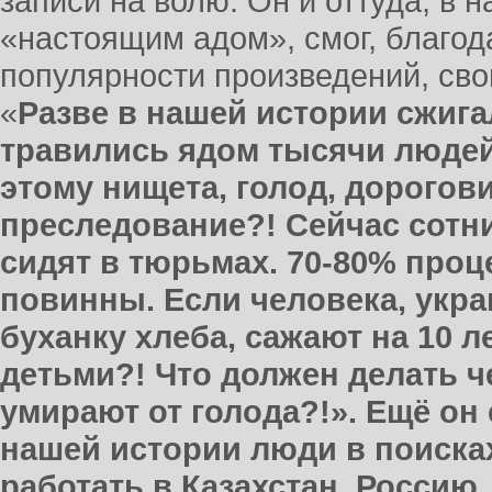
записи на волю. Он и оттуда, в 
«настоящим адом», смог, благод
популярности произведений, сво
«
Разве в нашей истории сжига
травились ядом тысячи людей
этому нищета, голод, дорогови
преследование?! Сейчас сотн
сидят в тюрьмах. 70-80% проце
повинны. Если человека, укра
буханку хлеба, сажают на 10 ле
детьми?! Что должен делать че
умирают от голода?!». Ещё он 
нашей истории люди в поисках
работать в Казахстан, Россию