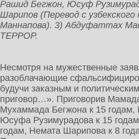
Рашид Бегжон, Юсуф Рузимурад
Шарипов (Перевод с узбекского 
Маннапова). 3) Абдуфаттах М
ТЕРРОР.
Несмотря на мужественные заяв
разоблачающие сфальсифициров
будучи заказным и политически
приговор…». Приговорив Мамада
Мухаммада Бегжона к 15 годам, 
Юсуфа Рузимурадова к 15 годам,
годам, Немата Шарипова к 8 го