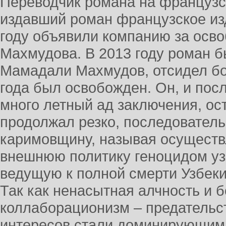
Переводчик романа на французс
издавший роман французское изд
году объявили компанию за ос
Махмудова. В 2013 году роман б
Мамадали Махмудов, отсидел бол
года был освобожден. Он, и пос
много летный ад заключения, ос
продолжал резко, последователь
каримовщину, называя осущест
внешнюю политику геноцидом узб
ведущую к полной смерти Узбекис
Так как ненасытная алчность и 
коллаборационизм – предатель
интересов стали доминирующими