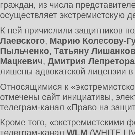
граждан, из числа представител
осуществляет экстремистскую д
К ней причислили защитников п
Лаевского
,
Марию Колесову-Г
Пыльченко
,
Татьяну Лишанко
Мацкевич
,
Дмитрия Лепретора
лишены адвокатской лицензии в
Относящимися к «экстремистск
отмечены сайт инициативы, элек
телеграм-канал «Право на защит
Кроме того, «экстремистскими 
телеграм-канал
WLM
(WHITE LI