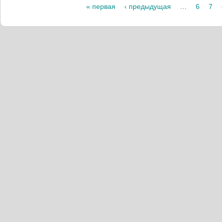
Страницы
« первая
‹ предыдущая
…
6
7