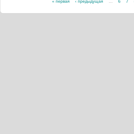
Страницы
« первая
‹ предыдущая
…
6
7