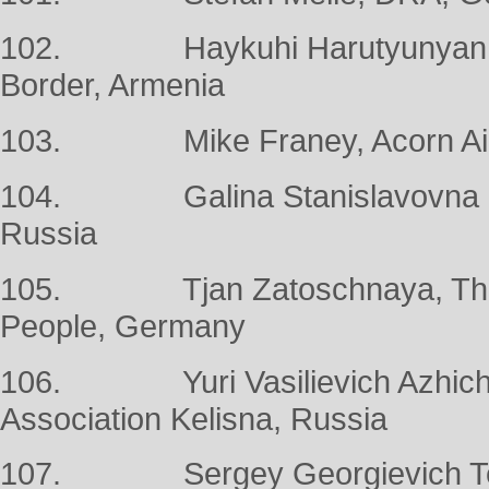
102. Haykuhi Harutyunyan, Pro
Border, Armenia
103. Mike Franey, Acorn Aid,
104. Galina Stanislavovna Sib
Russia
105. Tjan Zatoschnaya, The S
People, Germany
106. Yuri Vasilievich Azhichako
Association Kelisna, Russia
107. Sergey Georgievich Tepl