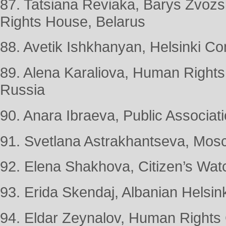
87. Tatsiana Reviaka, Barys Zvoz
Rights House, Belarus
88. Avetik Ishkhanyan, Helsinki C
89. Alena Karaliova, Human Rights
Russia
90. Anara Ibraeva, Public Associat
91. Svetlana Astrakhantseva, Mos
92. Elena Shakhova, Citizen’s Wat
93. Erida Skendaj, Albanian Helsin
94. Eldar Zeynalov, Human Rights 