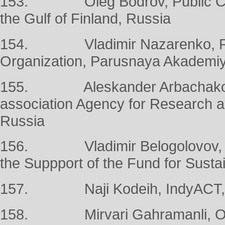
153. Oleg Bodrov, Public Counc
the Gulf of Finland, Russia
154. Vladimir Nazarenko, Ros
Organization, Parusnaya Akademiy
155. Aleskander Arbachakov, 
association Agency for Research an
Russia
156. Vladimir Belogolovov, Ea
the Suppport of the Fund for Sust
157. Naji Kodeih, IndyACT,
158. Mirvari Gahramanli, Oil W