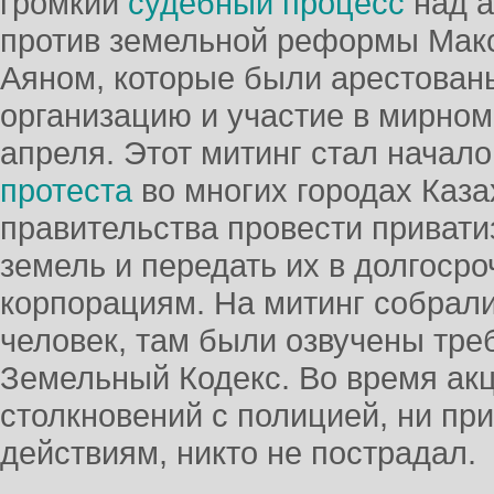
громкий
судебный процесс
над а
против земельной реформы Мак
Аяном, которые были арестованы
организацию и участие в мирном
апреля. Этот митинг стал начал
протеста
во многих городах Каза
правительства провести приват
земель и передать их в долгоср
корпорациям. На митинг собрали
человек, там были озвучены тре
Земельный Кодекс. Во время акц
столкновений с полицией, ни пр
действиям, никто не пострадал.