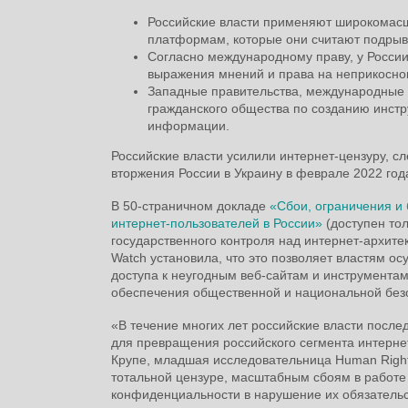
Российские власти применяют широкомасшт
платформам, которые они считают подрыв
Согласно международному праву, у России
выражения мнений и права на неприкоснове
Западные правительства, международные 
гражданского общества по созданию инстр
информации.
Российские власти усилили интернет-цензуру, с
вторжения России в Украину в феврале 2022 год
В 50-страничном докладе
«Сбои, ограничения и 
интернет-пользователей в России»
(доступен то
государственного контроля над интернет-архит
Watch установила, что это позволяет властям о
доступа к неугодным веб-сайтам и инструментам
обеспечения общественной и национальной без
«В течение многих лет российские власти посл
для превращения российского сегмента интерне
Крупе, младшая исследовательница Human Right
тотальной цензуре, масштабным сбоям в работе 
конфиденциальности в нарушение их обязательс