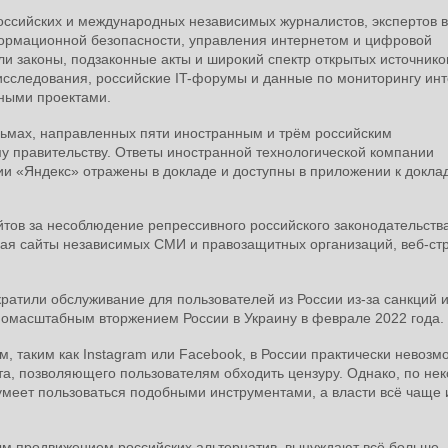
оссийских и международных независимых журналистов, экспертов в
формационной безопасности, управления интернетом и цифровой
и законы, подзаконные акты и широкий спектр открытых источнико
исследования, российские IT-форумы и данные по мониторингу инт
ными проектами.
сьмах, направленных пяти иностранным и трём российским
у правительству. Ответы иностранной технологической компании
нии «Яндекс» отражены в докладе и доступны в приложении к докла
йтов за несоблюдение репрессивного российского законодательства
чая сайты независимых СМИ и правозащитных организаций, веб-ст
атили обслуживание для пользователей из России из-за санкций 
номасштабным вторжением России в Украину в феврале 2022 года.
, таким как Instagram или Facebook, в России практически невозм
нта, позволяющего пользователям обходить цензуру. Однако, по не
умеет пользоваться подобными инструментами, а власти всё чаще 
ым продвижением российских альтернатив, вынуждают всё больше