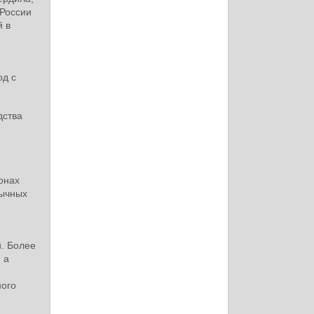
 России
й в
од с
дства
онах
бычных
й. Более
 а
ного