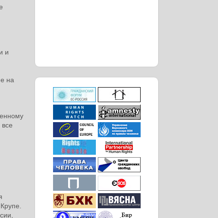
е
и и
ие на
ленному
 все
я
 Крупе.
сии,