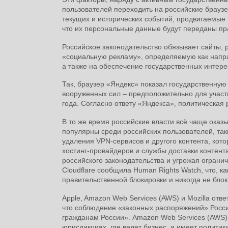
пользователей переходить на российские браузе
текущих и исторических событий, продвигаемые 
что их персональные данные будут переданы п
Российское законодательство обязывает сайты,
«социальную рекламу», определяемую как напр
а также на обеспечение государственных интере
Так, браузер «Яндекс» показал государственну
вооруженных сил – предположительно для участи
года. Согласно ответу «Яндекса», политическая
В то же время российские власти всё чаще оказ
популярны среди российских пользователей, таки
удаления VPN-сервисов и другого контента, кот
хостинг-провайдеров и службы доставки контента
российского законодательства и угрожая огранич
Cloudflare сообщила Human Rights Watch, что, ка
правительственной блокировки и никогда не бло
Apple, Amazon Web Services (AWS) и Mozilla отв
что соблюдение «законных распоряжений» Росс
гражданам России». Amazon Web Services (AWS)
юрисдикциях, где ведет бизнес, и имеет полити