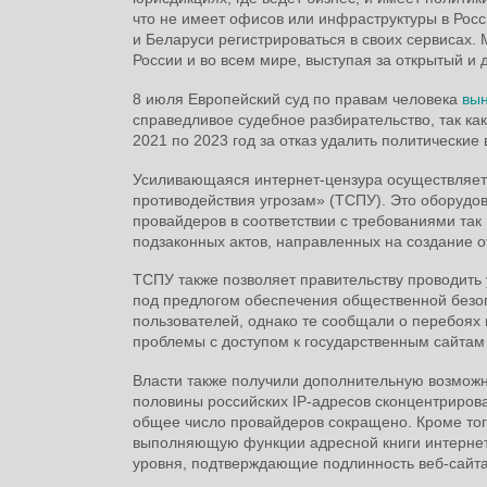
что не имеет офисов или инфраструктуры в Росс
и Беларуси регистрироваться в своих сервисах. 
России и во всем мире, выступая за открытый и 
8 июля Европейский суд по правам человека
вы
справедливое судебное разбирательство, так ка
2021 по 2023 год за отказ удалить политические
Усиливающаяся интернет-цензура осуществляетс
противодействия угрозам» (ТСПУ). Это оборудов
провайдеров в соответствии с требованиями так
подзаконных актов, направленных на создание о
ТСПУ также позволяет правительству проводить 
под предлогом обеспечения общественной безоп
пользователей, однако те сообщали о перебоях в
проблемы с доступом к государственным сайтам
Власти также получили дополнительную возможно
половины российских IP-адресов сконцентрирова
общее число провайдеров сокращено. Кроме тог
выполняющую функции адресной книги интернета
уровня, подтверждающие подлинность веб-сай