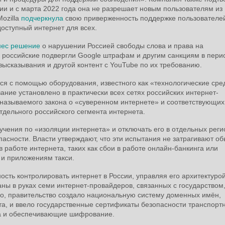
ии и с марта 2022 года она не разрешает новым пользователям из
Mozilla
подчеркнула
свою приверженность поддержке пользователе
доступный интернет для всех.
нес решение
о нарушении Россией свободы слова и права на
к российские подвергли Google штрафам и другим санкциям в пери
 высказывания и другой контент с YouTube по их требованию.
я с помощью оборудования, известного как «технологические сре
ание установлено в практически всех сетях российских интернет-
 называемого закона о «суверенном интернете» и соответствующих
тдельного российского сегмента интернета.
учения по «изоляции интернета» и отключать его в отдельных реги
асности. Власти утверждают, что эти испытания не затрагивают о
 работе интернета, таких как сбои в работе онлайн-банкинга или
 и приложениям такси.
сть контролировать интернет в России, управляя его архитектуро
ны в руках семи интернет-провайдеров, связанных с государством,
о, правительство создало национальную систему доменных имён,
, и ввело государственные сертификаты безопасности транспорт
та и обеспечивающие шифрование.