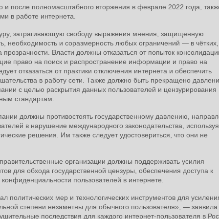
о и после полномасштабного вторжения в феврале 2022 года, такж
ми в работе интернета.
зуру, затрагивающую свободу выражения мнения, защищенную
ь, необходимость и соразмерность любых ограничений — в чётких,
 прозрачности. Власти должны отказаться от попыток консолидаци
щие право на поиск и распространение информации и право на
едует отказаться от практики отключения интернета и обеспечить
шательства в работу сети. Также должно быть прекращено давлен
пании с целью раскрытия данных пользователей и цензурирования
дным стандартам.
пании должны противостоять государственному давлению, направ
вателей в нарушение международного законодательства, используя
ческие решения. Им также следует удостовериться, что они не
правительственные организации должны поддерживать усилия
тов для обхода государственной цензуры, обеспечения доступа к
конфиденциальности пользователей в интернете.
ал политических мер и технологических инструментов для усилени
ельной степени незаметны для обычного пользователя», — заявила
ушительные последствия для каждого интернет-пользователя в Рос