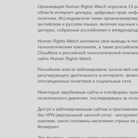
Организация Human Rights Watch опросила 13 р
области интернет-цензуры, цифровых прав, ин
политики. Исследователи также проанализировал
английском и русском языках, включая научные 
цензуры, собранные российскими и международ
Human Rights Watch изложила свои выводы в пи
технологическим компаниям, а также российском
Cloudflare и российской технологической компа
сайте Human Rights Watch.
Российские власти заблокировали тысячи веб-са
регулирующего деятельность в интернете, вклю
оппозиционных политиков и социальные сети.
Некоторые зарубежные сайты и платформы прекр
политического давления, последовавших за пол
Доступ к заблокированным сайтам и приложениям
без VPN (виртуальной частной сети) - инструме
оценкам, около половины населения страны не 
блокируют.
Эти факторы, наряду с активным государственн