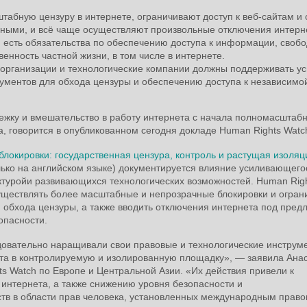
абную цензуру в интернете, ограничивают доступ к веб-сайтам и 
ными, и всё чаще осуществляют произвольные отключения интерн
 есть обязательства по обеспечению доступа к информации, своб
нность частной жизни, в том числе в интернете.
организации и технологические компании должны поддерживать у
ументов для обхода цензуры и обеспечению доступа к независимо
лежку и вмешательство в работу интернета с начала полномасштаб
а, говорится в опубликованном сегодня докладе Human Rights Watc
блокировки: государственная цензура, контроль и растущая изоляц
лько на английском языке) документируется влияние усиливающего
ектуройи развивающихся технологических возможностей. Human Rig
существлять более масштабные и непрозрачные блокировки и огран
 обхода цензуры, а также вводить отключения интернета под пред
опасности.
едовательно наращивали свои правовые и технологические инструм
та в контролируемую и изолированную площадку», — заявила Ана
s Watch по Европе и Центральной Азии. «Их действия привели к
интернета, а также снижению уровня безопасности и
тв в области прав человека, установленных международным право