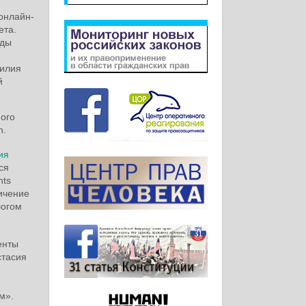
онлайн-
ета.
оды
силия
й
ного
h.
ия
ся
hts
ичение
логом
енты
стасия
м».