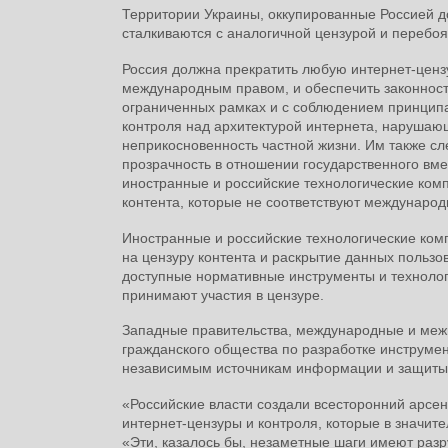
Территории Украины, оккупированные Россией д
сталкиваются с аналогичной цензурой и перебоя
Россия должна прекратить любую интернет-цен
международным правом, и обеспечить законност
ограниченных рамках и с соблюдением принципа
контроля над архитектурой интернета, нарушаю
неприкосновенность частной жизни. Им также сл
прозрачность в отношении государственного вме
иностранные и российские технологические ком
контента, которые не соответствуют междунаро
Иностранные и российские технологические ком
на цензуру контента и раскрытие данных пользо
доступные нормативные инструменты и технологи
принимают участия в цензуре.
Западные правительства, международные и меж
гражданского общества по разработке инструмен
независимым источникам информации и защиты 
«Российские власти создали всесторонний арсен
интернет-цензуры и контроля, которые в значит
«Эти, казалось бы, незаметные шаги имеют разр