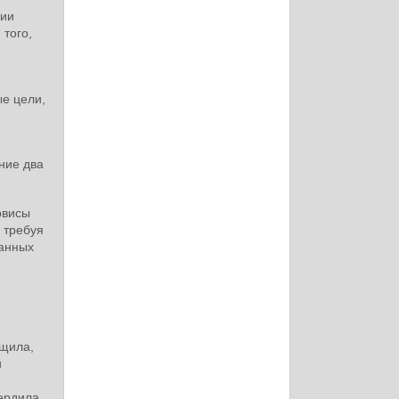
ции
 того,
е цели,
ние два
рвисы
 требуя
ранных
бщила,
и
ердила,