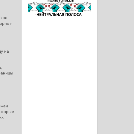
в на
ернет-
ду на
,
раницы
и
ожен
которым
их