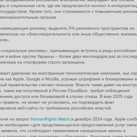
ры и социальные сети, где им предлагаются контент и интерпрета
государством. Кроме того, они сталкиваются с повышенным риском
равоохранительным органам.
 размещающие рекламу, выделять 5% рекламного пространства на
авленную на «благотворительность или иные общественно значимы
сов».
ю «социальную рекламу», призывающую вступить в ряды российских
я в войне против Украины – более двух миллиардов раз за послед
 реклама на платформе строго запрещена.
ывают давление на иностранные технологические компании, чьи се
е как Apple, Google и Mozilla, угрожая штрафами и блокировками и
орый правительство считает опасным. Власти также давят на иност
, такие как популярный в России Cloudflare, требуя соблюдения
ением доступа или блокировкой в случае отказа. В мае 2025 года
к правило, не может ни установить, ни подтвердить факт
кировала веб-сайты по требованию российских властей.
етили на запрос
HumanRights Watch
в декабре 2024 года. Apple соо
ии необходимо «для продолжающегося предоставления услуг связ
 заявила, что «соблюдает применимые санкционные законы в
ки и процедуры для поддержки соблюдения». Компания также подтв