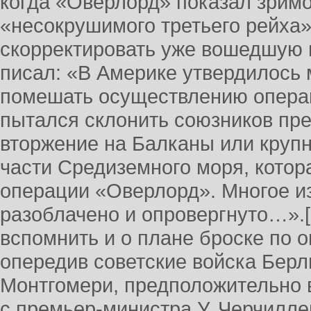
когда «Оверлорд» показал зримо
«несокрушимого третьего рейха»
скорректировать уже вошедшую 
писал: «В Америке утвердилось 
помешать осуществлению опера
пытался склонить союзников пр
вторжение на Балканы или круп
части Средиземного моря, котор
операции «Оверлорд». Многое из
разоблачено и опровергнуто…».[
вспомнить и о плане броске по 
опередив советские войска Берл
Монтгомери, предположительно 
с премьер-министра У. Черчилле