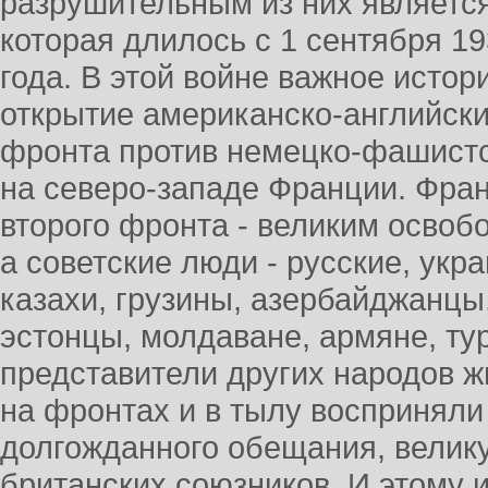
разрушительным из них является
которая длилось с 1 сентября 19
года. В этой войне важное истор
открытие американско-английск
фронта против немецко-фашистс
на северо-западе Франции. Фра
второго фронта - великим осво
а советские люди - русские, укр
казахи, грузины, азербайджанцы
эстонцы, молдаване, армяне, ту
представители других народов ж
на фронтах и в тылу восприняли
долгожданного обещания, велик
британских союзников. И этому 