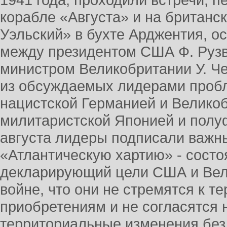
1941 года, проходили встречи, 
корабле «Августа» и на британс
Уэльский» в бухте Арджентия, 
между президентом США Ф. Рузв
министром Великобритании У. Ч
из обсуждаемых лидерами проб
нацистской Германией и Великоб
милитаристской Японией и полу
августа лидеры подписали важны
«Атлантическую хартию» - состо
декларирующий цели США и Вел
войне, что они не стремятся к 
приобретениям и не согласятся 
территориальные изменения бе