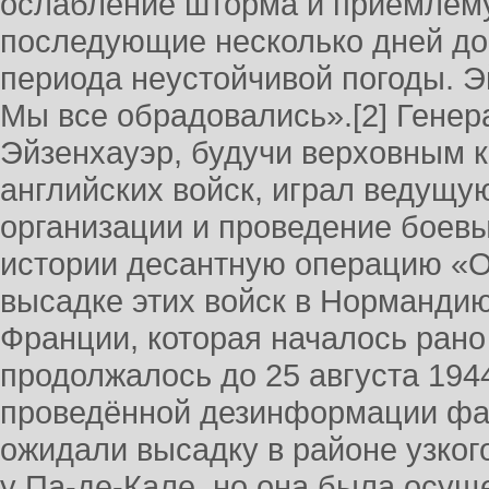
ослабление шторма и приемлему
последующие несколько дней до
периода неустойчивой погоды. Э
Мы все обрадовались».[2] Гене
Эйзенхауэр, будучи верховным
английских войск, играл ведущу
организации и проведение боевы
истории десантную операцию «О
высадке этих войск в Нормандию
Франции, которая началось рано
продолжалось до 25 августа 194
проведённой дезинформации фаш
ожидали высадку в районе узког
у Па-де-Кале, но она была осущ