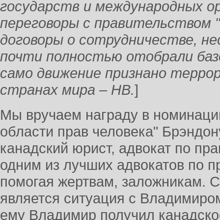
государств и международных о
переговоры с правительством 
договоры о сотрудничестве, н
почти полностью отобрали базо
само движение признано терро
странах мира – НВ.
]
Мы вручаем награду в номинац
области прав человека" Брэндон
канадский юрист, адвокат по пр
одним из лучших адвокатов по п
помогая жертвам, заложникам.
является ситуация с Владимиро
ему Владимир получил канадско