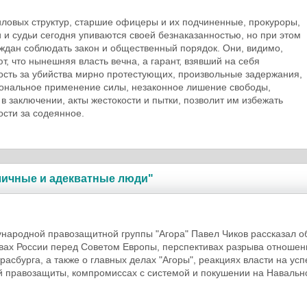
ловых структур, старшие офицеры и их подчиненные, прокуроры,
 и судьи сегодня упиваются своей безнаказанностью, но при этом
ждан соблюдать закон и общественный порядок. Они, видимо,
т, что нынешняя власть вечна, а гарант, взявший на себя
ость за убийства мирно протестующих, произвольные задержания,
ональное применение силы, незаконное лишение свободы,
в заключении, акты жестокости и пытки, позволит им избежать
ости за содеянное.
тличные и адекватные люди"
народной правозащитной группы "Агора" Павел Чиков рассказал о
вах России перед Советом Европы, перспективах разрыва отношен
расбурга, а также о главных делах "Агоры", реакциях власти на усп
 правозащиты, компромиссах с системой и покушении на Навально