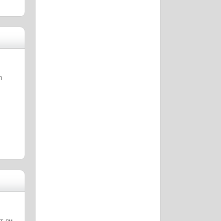
л
т ли