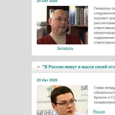
25 Окт 2020
Генералы си
следователи
поучают гра
рассчитываю
ответственн
непропорци
содержание 
ответственн
Беларусь
"В России живут в массе своей о
23 Окт 2020
Глава между
обязательст
Кремля и Ст
независимой
Россия