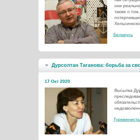
они реально
также о том
потерпевших
Хельсинкско
Беларусь
Дурсолтан Таганова: борьба за св
17 Окт 2020
Высылка Дур
преследова
обязательст
недозволен
Туркмениста