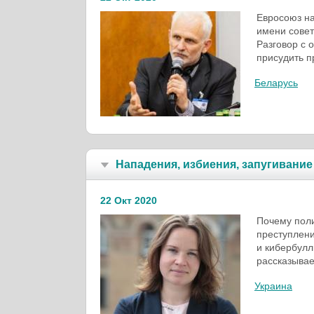
Евросоюз н
имени совет
Разговор с 
присудить п
Беларусь
Нападения, избиения, запугивание
22 Окт 2020
Почему поли
преступлени
и кибербулл
рассказывае
Украина