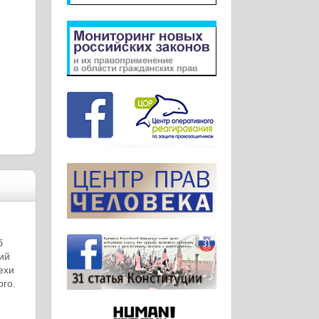
б
ий
ехи
го.