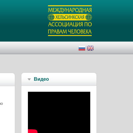
Видео
во
и