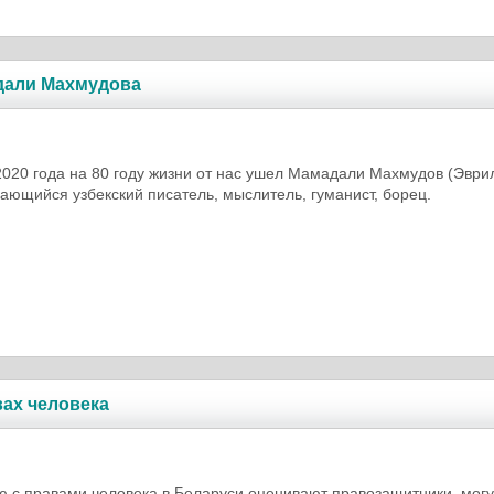
адали Махмудова
2020 года на 80 году жизни от нас ушел Мамадали Махмудов (Эври
дающийся узбекский писатель, мыслитель, гуманист, борец.
вах человека
ю с правами человека в Беларуси оценивают правозащитники, могу