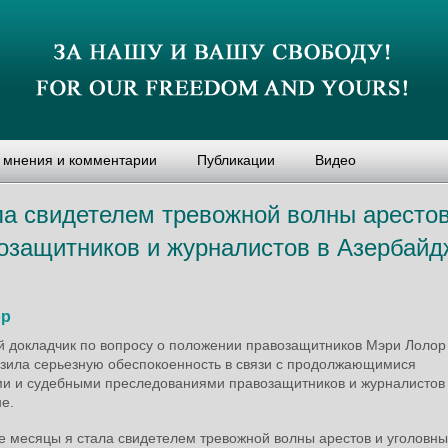
, мнения и комментарии
Публикации
Видео
ла свидетелем тревожной волны арестов
возащитников и журналистов в Азербай
ор
 докладчик по вопросу о положении правозащитников Мэри Лолор
азила серьезную обеспокоенность в связи с продолжающимися
и и судебными преследованиями правозащитников и журналистов
е.
е месяцы я стала свидетелем тревожной волны арестов и уголовны