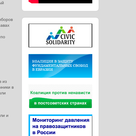
ый
ыборов
равах
 по
в из
чники в
ыли
ли и