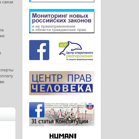
 связи
ла
ние
в
сперты
рплату
ве.