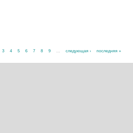
3
4
5
6
7
8
9
…
следующая ›
последняя »