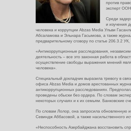
против прав
эксперт ООН
Среди задер
и изучения 
человека и коррупции Abzas Media Ульви Гасанл
Абсаламова и Эльнара Гасымова, а также журна
предварительному сговору по статье 206.3.2 УК,
«Антикоррупционные расследования, независи
деятельность – все это законная работа в област
осуществление свободы выражения мнений явля
человека».
Специальный докладчик выразила тревогу в связ
офиса Abzas Media и домов арестованных журнал
антикоррупционных расследованиях. Предполага
проведены обыски без ордера. По словам экспер
некоторых случаях и к их семьям. Банковские с
По словам Лолор, она запросила обновленную 
Севиндж Аббасовой, а также насильственного и
«Неспособность Азербайджана восстановить спр