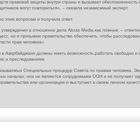
дств правовой защиты внутри страны и вызывает обеспокоенность в
итников могут повториться», – сказала независимый эксперт.
о этим вопросам и получила ответ.
о утверждения в отношении дела Abzas Media как ложные, – отмети
цесс, но я призываю правительство обеспечить, чтобы расследова
ласти прав человека».
ы в Азербайджане должны иметь возможность работать свободно и 
нию и преследованиям.
называемых Специальных процедур Совета по правам человека. Эк
ых началах; они не являются сотрудниками ООН и не получают за
правительства или организации и выступают в своем личном качест