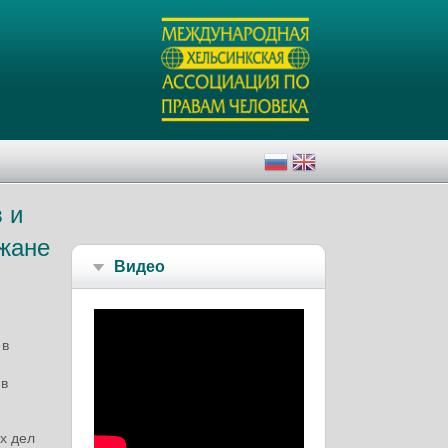
 и
джане
Видео
 в
 в
х дел