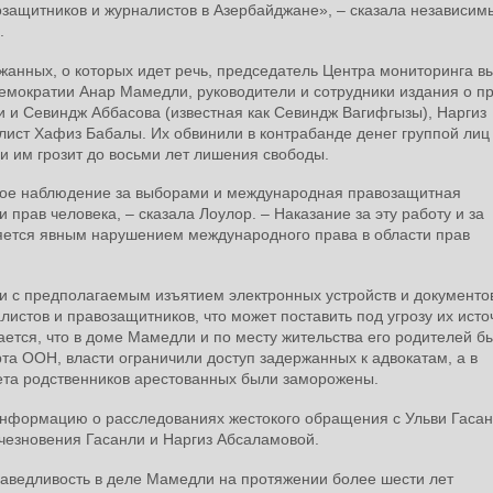
озащитников и журналистов в Азербайджане», – сказала независим
.
жанных, о которых идет речь, председатель Центра мониторинга в
демократии Анар Мамедли, руководители и сотрудники издания о п
и и Севиндж Аббасова (известная как Севиндж Вагифгызы), Наргиз
лист Хафиз Бабалы. Их обвинили в контрабанде денег группой лиц
 и им грозит до восьми лет лишения свободы.
мое наблюдение за выборами и международная правозащитная
и прав человека, – сказала Лоулор. – Наказание за эту работу и за
ется явным нарушением международного права в области прав
и с предполагаемым изъятием электронных устройств и документо
истов и правозащитников, что может поставить под угрозу их исто
ется, что в доме Мамедли и по месту жительства его родителей б
та ООН, власти ограничили доступ задержанных к адвокатам, а в
чета родственников арестованных были заморожены.
информацию о расследованиях жестокого обращения с Ульви Гасан
счезновения Гасанли и Наргиз Абсаламовой.
аведливость в деле Мамедли на протяжении более шести лет