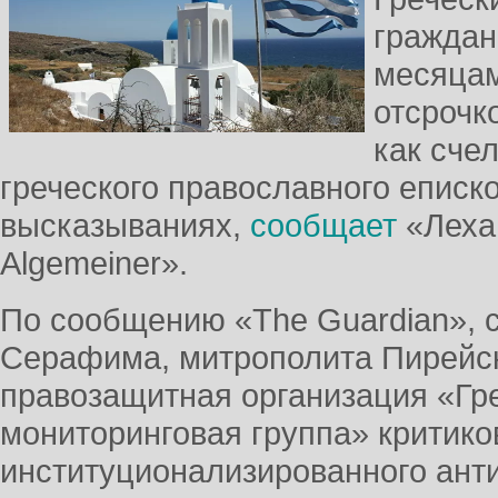
граждан
месяцам
отсрочко
как сче
греческого православного еписк
высказываниях,
сообщает
«Леха
Algemeiner».
По сообщению «The Guardian», 
Серафима, митрополита Пирейск
правозащитная организация «Гр
мониторинговая группа» критико
институционализированного ант