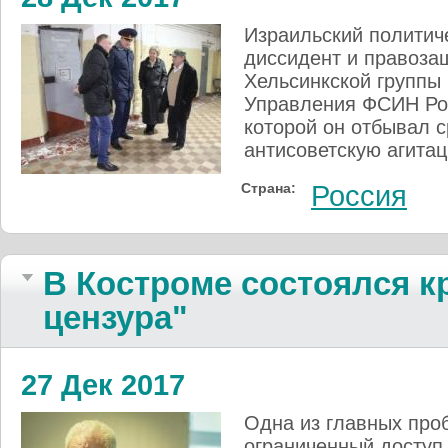
Израильский политич
диссидент и правоза
Хельсинкской группы
Управления ФСИН Рос
которой он отбывал с
антисоветскую агитац
Страна:
Россия
В Костроме состоялся к
цензура"
27 Дек 2017
Одна из главных про
ограниченный доступ