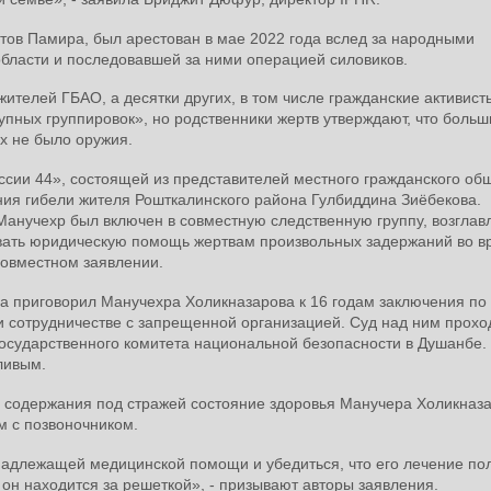
тов Памира, был арестован в мае 2022 года вслед за народными
бласти и последовавшей за ними операцией силовиков.
ителей ГБАО, а десятки других, в том числе гражданские активист
пных группировок», но родственники жертв утверждают, что больш
х не было оружия.
ссии 44», состоящей из представителей местного гражданского об
ния гибели жителя Рошткалинского района Гулбиддина Зиёбекова.
анучехр был включен в совместную следственную группу, возгла
ивать юридическую помощь жертвам произвольных задержаний во в
 совместном заявлении.
на приговорил Манучехра Холикназарова к 16 годам заключения по
и сотрудничестве с запрещенной организацией. Суд над ним прохо
осударственного комитета национальной безопасности в Душанбе.
ливым.
мя содержания под стражей состояние здоровья Манучера Холикназ
м с позвоночником.
надлежащей медицинской помощи и убедиться, что его лечение по
он находится за решеткой», - призывают авторы заявления.