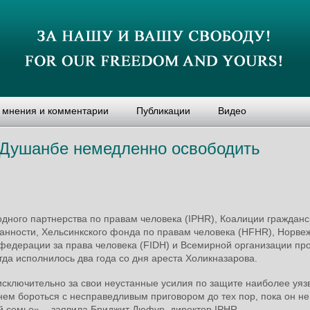
, мнения и комментарии
Публикации
Видео
 Душанбе немедленно освободить
дного партнерства по правам человека (IPHR), Коалиции гражданс
анности, Хельсинкского фонда по правам человека (HFHR), Норве
федерации за права человека (FIDH) и Всемирной организации пр
гда исполнилось два года со дня ареста Холикназарова.
исключительно за свои неустанные усилия по защите наиболее уя
ем бороться с несправедливым приговором до тех пор, пока он не
й семье», - заявила Бриджит Дюфур, директор IPHR.