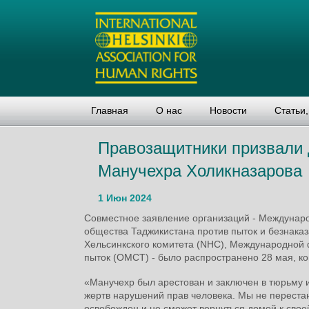
Главная
О нас
Новости
Статьи
Правозащитники призвали
Манучехра Холикназарова
1 Июн 2024
Совместное заявление организаций - Междунаро
общества Таджикистана против пыток и безнаказ
Хельсинкского комитета (NHC), Международной 
пыток (OMCT) - было распространено 28 мая, ко
«Манучехр был арестован и заключен в тюрьму 
жертв нарушений прав человека. Мы не перестан
освобожден и не сможет вернуться домой к свое