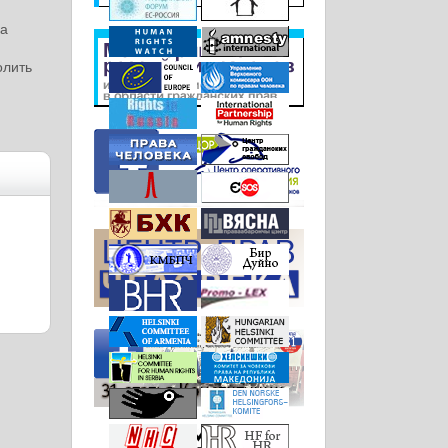
ка
олить