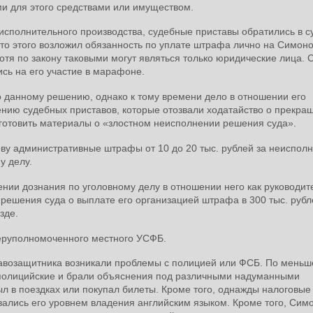
ми для этого средствами или имуществом.
 исполнительного производства, судебные приставы обратились в с
то этого возложил обязанность по уплате штрафа лично на Симоно
отя по закону таковыми могут являться только юридические лица. 
ь на его участие в марафоне.
о данному решению, однако к тому времени дело в отношении его
нию судебных приставов, которые отозвали ходатайство о прекра
 готовить материалы о «злостном неисполнении решения суда».
ову административные штрафы от 10 до 20 тыс. рублей за неиспол
у делу.
ении дознания по уголовному делу в отношении него как руководит
решения суда о выплате его организацией штрафа в 300 тыс. рубл
зде.
перуполномоченного местного УСФБ.
правозащитника возникали проблемы с полицией или ФСБ. По меньш
и полицийские и брали объяснения под различными надуманными
был в поездках или покупал билеты. Кроме того, однажды налоговые
вались его уровнем владения английским языком. Кроме того, Сим