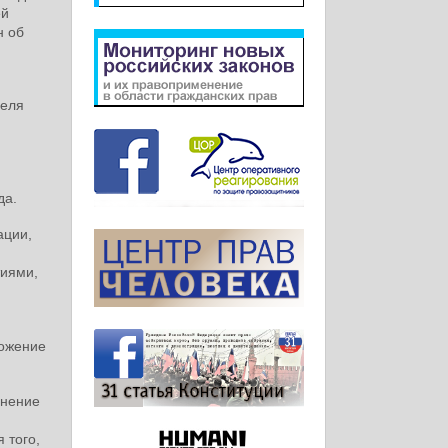
ей
н об
меля
да.
ации,
тиями,
ложение
лнение
 того,