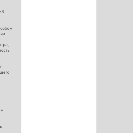
об
особом
чи.
нтра,
ность
ю
бщего
ем
к