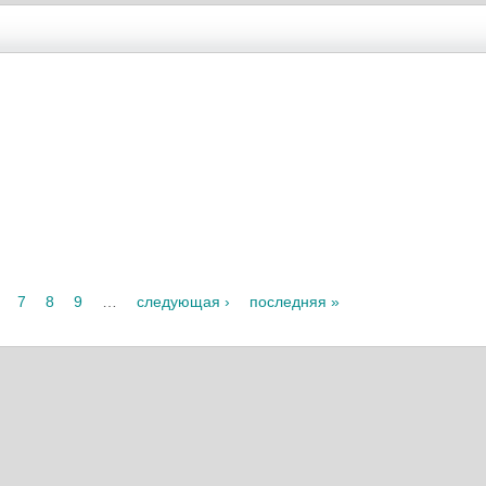
7
8
9
…
следующая ›
последняя »