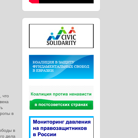
, что
века
ть
вропы в
ободы в
го дела