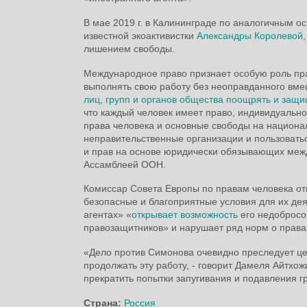
В мае 2019 г. в Калининграде по аналогичным о
известной экоактивистки
Александры Королевой
лишением свободы.
Международное право признает особую роль пра
выполнять свою работу без неоправданного вм
лиц, групп и органов общества поощрять и защ
что каждый человек имеет право, индивидуально
права человека и основные свободы на национа
неправительственные организации и пользовать
и прав на основе юридически обязывающих меж
Ассамблеей ООН.
Комиссар Совета Европы по правам человека отм
безопасные и благоприятные условия для их дея
агентах» «
открывает возможность
его недобросо
правозащитников» и нарушает ряд норм о права
«Дело против Симонова очевидно преследует це
продолжать эту работу, - говорит Дамеля Айтхож
прекратить попытки запугивания и подавления г
Страна:
Россия