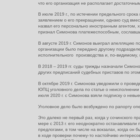
что его организация не располагает достаточны
В июле 2019 г., по истечении предельного срока
заявлением о его прекращении, однако суд вмес
назвал его персонально иностранным агентом, х
признал Симонова платежеспособным, сославшис
В августе 2019 г. Симонов выиграл апелляцию п
организации было передано другому подразделе
исполнительного производства и, по-видимому,
В 2018 – 2019 гг. суды трижды назначали Симон
других предписаний судебных приставов по этом
В октябре 2019 г. Симонова уведомили о провед
ЮПЦ уголовного дела по статье о неисполнении 
июля 2020 г. с Симонова взяли подписку о невые
Уголовное дело было возбуждено по рапорту о
Это далеко не первый раз, когда у сочинского 
мере с 2013 г. его неоднократно останавливал
предлогами, в том числе на вокзалах, когда он 
в ходе проверки почему-то настойчиво интересо