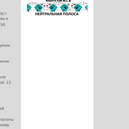
уд с
ва и
Суд
щении
нение
еля
ей. 13
ей
 органы
онову