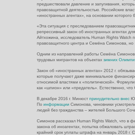
предшествовали давление и запугивания, котор
правозащитной деятельностью. Российские влас
«иностранных агентах», на основании которого
«Эта ситуация с преследованием правозащитник
репрессивный закон об иностранных агентах дл
Айтхожина, исследователь Human Rights Watch п
правозащитного центра и Семёна Симонова, но 
Одним из направлений работы Семёна Симонова
трудовых мигрантов на объектах
зимних Олимпий
Закон об «иностранных агентах» 2012 г. обязыва
которые получают даже минимальное финансиро
относимой властями к «политической». Формули
как «шпион» или «предатель». Естественно, что 
В декабре 2016 г. Минюст
принудительно внес
Юж
По
информации
Симонова, чиновники усмотрели
людей без гражданства – жителей Большого Соч
Симонов рассказал Human Rights Watch, что в ф
закона об иноагентах, попытка обжаловать штра
крайний срок уплаты штрафа на январь 2018 г.