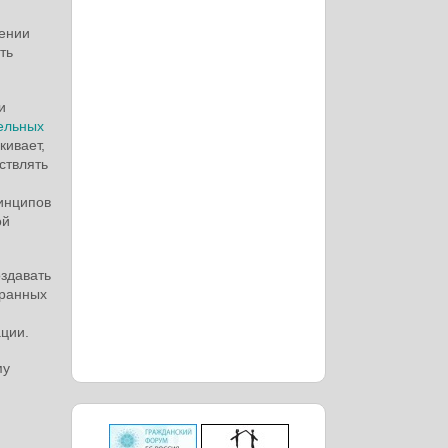
шении
ть
и
дельных
кивает,
ствлять
инципов
ой
здавать
транных
ции.
му