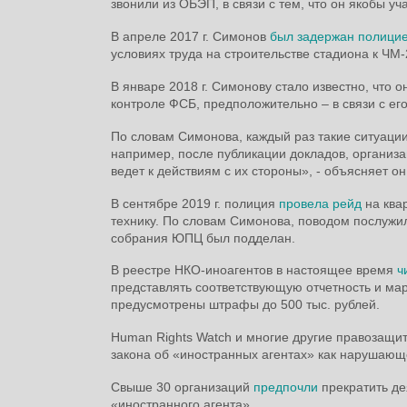
звонили из ОБЭП, в связи с тем, что он якобы у
В апреле 2017 г. Симонов
был задержан полици
условиях труда на строительстве стадиона к ЧМ-
В январе 2018 г. Симонову стало известно, что 
контроле ФСБ, предположительно – в связи с ег
По словам Симонова, каждый раз такие ситуации
например, после публикации докладов, организ
ведет к действиям с их стороны», - объясняет он
В сентябре 2019 г. полиция
провела рейд
на ква
технику. По словам Симонова, поводом послужи
собрания ЮПЦ был подделан.
В реестре НКО-иноагентов в настоящее время
ч
представлять соответствующую отчетность и ма
предусмотрены штрафы до 500 тыс. рублей.
Human Rights Watch и многие другие правозащи
закона об «иностранных агентах» как нарушающе
Свыше 30 организаций
предпочли
прекратить де
«иностранного агента».