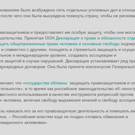
снованиям было возбуждено пять отдельных уголовных дел в отно
, после чего она была вынуждена покинуть страну, чтобы не рискова
возащитников и предоставляет им особую защиту, чтобы они могл
ешательства. Принятая ООН
Декларация о праве и обязанности от
ищать общепризнанные права человека и основные свободы
подчер
 и совместно с другими, поощрять и стремиться защищать и осуще
льном и международном уровнях, создавать ассоциации и
ся защитой в случае нарушений. Декларация устанавливает ряд пр
дународных договоров. Она была принята консенсусом Генеральн
ечает, что «
государства обязаны
защищать правозащитников и со
тельности», в то время как российское законодательство об «инос
вестного использования в качестве инструмента репрессий против
х человека, включая свободу выражения мнений и свободу ассоциа
ль наказать его за его правозащитную деятельность и помешать е
ина. – Российским властям еще не поздно отозвать обвинения и
ражданского активизма».