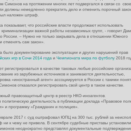
ым Симонов на протяжении многих лет подвергался в связи со сво
ти должны немедленно прекратить дело и отменить порочный зако
 был наложен штраф.
а показывает, что российские власти продолжают использовать
я криминализации важной работы независимых групп, - говорит Да
о России. – Нужно не только закрывать дела в отношении Южного
и отменять сам закон».
 было документирование эксплуатации и других нарушений прав
ских игр в Сочи 2014 года
и
Чемпионата мира по футболу
2018 го
ет регистрироваться в качестве таковых любые российские организ
вание из зарубежных источников и занимаются деятельностью,
ровка «иностранный агент» ассоциируется в России с такими поня
Симонов отказался регистрировать свой центр в таком качестве.
ный правозащитный центр в реестр НКО-иноагентов.
 политическую деятельность в публикации доклада «Правовое по
и» и программу «Гражданин и полиция».
еврале 2017 г. суд оштрафовал ЮПЦ на 300 тыс. рублей за неиспо
ф ни к чему не привела. В сентябре судебные приставы установили
 Симонов неоднократно представлял документальные подтверждения