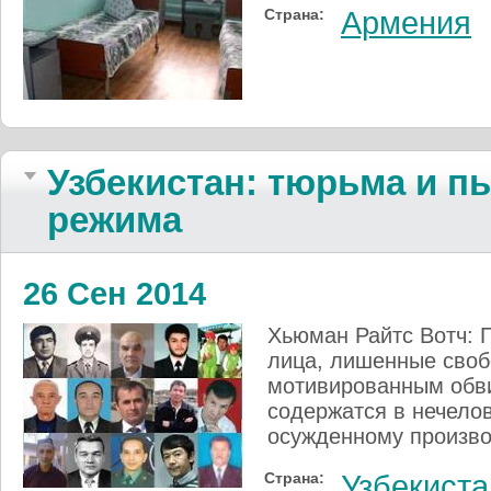
Страна:
Армения
Узбекистан: тюрьма и п
режима
26 Сен 2014
Хьюман Райтс Вотч: 
лица, лишенные своб
мотивированным обви
содержатся в нечело
осужденному произво
Страна:
Узбекиста