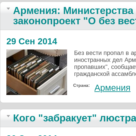
Армения: Министерства
законопроект "О без ве
29 Сен 2014
Без вести пропал в 
иностранных дел Арме
пропавших", сообщае
гражданской ассамбл
Страна:
Армения
Кого "забракует" люстр