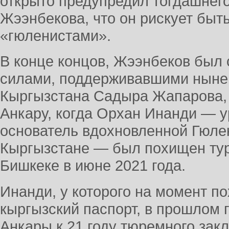
открыто предупредил тогдашнег
Жээнбекова, что он рискует быт
«гюленистами».
В конце концов, Жээнбеков был с
силами, поддерживавшими ныне
Кыргызстана Садыра Жапарова, 
Анкару, когда Орхан Инанди — 
основатель вдохновленной Гюле
Кыргызстане — был похищен тур
Бишкеке в июне 2021 года.
Инанди, у которого на момент п
кыргызский паспорт, в прошлом 
Анкары к 21 году тюремного зак