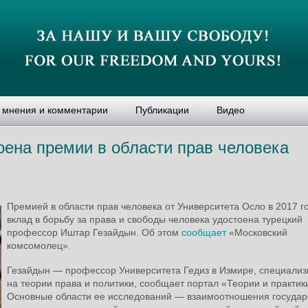
, мнения и комментарии
Публикации
Видео
оена премии в области прав человека
Премией в области прав человека от Университета Осло в 2017 го
вклад в борьбу за права и свободы человека удостоена турецкий
профессор Иштар Гезайдын. Об этом
сообщает
«Московский
комсомолец».
Гезайдын — профессор Университета Гедиз в Измире, специализ
на теории права и политики, сообщает портал «Теории и практик
Основные области ее исследований — взаимоотношения государ