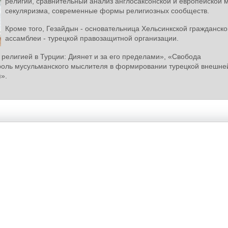
религии, сравнительный анализ англосаксонской и европейской 
секуляризма, современные формы религиозных сообществ.
Кроме того, Гезайдын - основательница Хельсинкской гражданско
ассамблеи - турецкой правозащитной организации.
религией в Турции: Диянет и за его пределами», «Свобода
 роль мусульманского мыслителя в формировании турецкой внешне
».