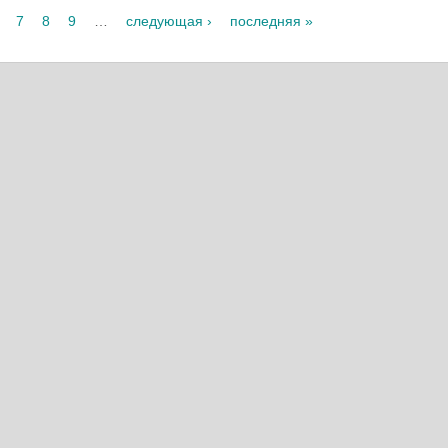
7
8
9
…
следующая ›
последняя »