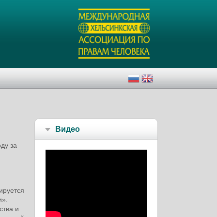
Видео
ду за
ируется
и».
ства и