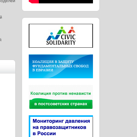
моделей
й
й