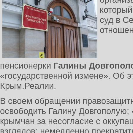
который
суд в С
отноше
пенсионерки
Галины
Довгопол
«государственной измене». Об 
Крым.Реалии.
В своем обращении правозащит
освободить Галину Довгополую;
крымчан за несогласие с оккупа
взглядов; немедленно прекратит