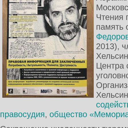
Московс
Чтения 
память 
Федоро
2013), 
Хельсин
Центра 
уголовн
Организ
Хельсин
содейст
правосудия
,
общество «Мемори