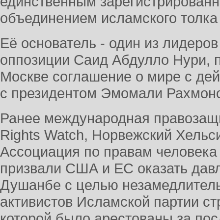
единственным зарегистрирован
объединением исламского толка
Её основатель - один из лидеро
оппозиции Саид Абдулло Нури, п
Москве соглашение о мире с де
с президентом Эмомали Рахмон
Ранее международная правозащ
Rights Watch, Норвежский Хельс
Ассоциация по правам человека
призвали США и ЕС оказать дав
Душанбе с целью незамедлител
активистов Исламской партии ст
которой было арестованы за пос