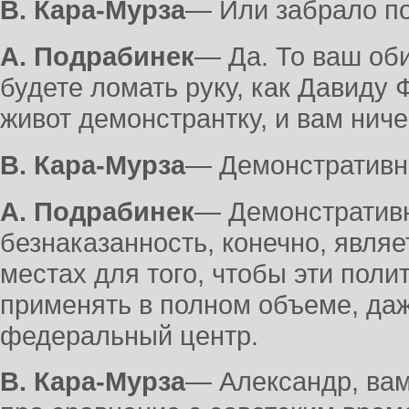
В. Кара-Мурза
― Или забрало по
А. Подрабинек
― Да. То ваш оби
будете ломать руку, как Давиду 
живот демонстрантку, и вам ничег
В. Кара-Мурза
― Демонстративно
А. Подрабинек
― Демонстративн
безнаказанность, конечно, явля
местах для того, чтобы эти поли
применять в полном объеме, даж
федеральный центр.
В. Кара-Мурза
― Александр, вам