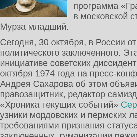
программа «Гр
в московской с
Мурза младший.
Сегодня, 30 октября, в России о
политического заключенного. Эт
инициативе советских диссидент
октября 1974 года на пресс-кон
Андрея Сахарова об этом объяв
правозащитник, редактор самиз
«Хроника текущих событий»
Сер
узники мордовских и пермских л
требованиями признания статус
заключенных, гуманизации режи