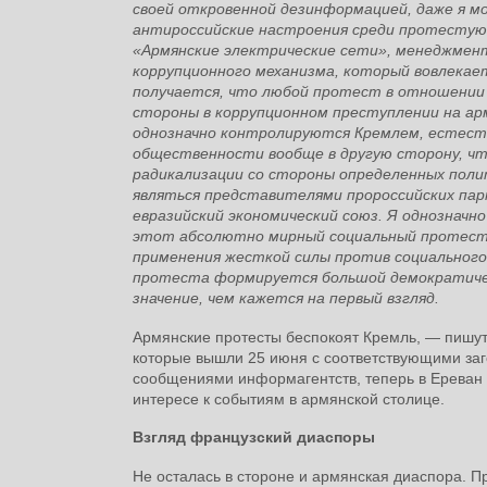
своей откровенной дезинформацией, даже я м
антироссийские настроения среди протестующ
«Армянские электрические сети», менеджмен
коррупционного механизма, который вовлекае
получается, что любой протест в отношении 
стороны в коррупционном преступлении на арм
однозначно контролируются Кремлем, естест
общественности вообще в другую сторону, чт
радикализации со стороны определенных поли
являться представителями пророссийских пар
евразийский экономический союз. Я однозначн
этот абсолютно мирный социальный протест, 
применения жесткой силы против социального
протеста формируется большой демократичес
значение, чем кажется на первый взгляд.
Армянские протесты беспокоят Кремль, — пишут
которые вышли 25 июня с соответствующими заг
сообщениями информагентств, теперь в Ереван 
интересе к событиям в армянской столице.
Взгляд французский диаспоры
Не осталась в стороне и армянская диаспора. П