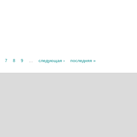
7
8
9
…
следующая ›
последняя »