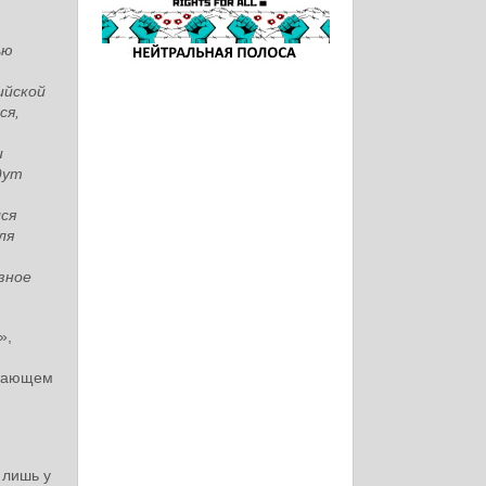
ью
ийской
ся,
и
дут
ся
ля
зное
»,
стающем
 лишь у