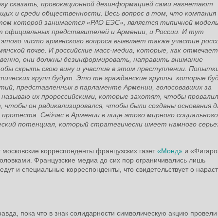
огу сказать, провокационной дезинформацией сами нагнетают
их и среди общественности. Весь вопрос в том, что компания
том которой занимается «РАО ЕЭС», является типичной модел
т официальных представителей и Армении, и России. И тут
этого чисто армянского вопроса выявляет также участие росс
янской почве. И российские масс-медиа, которые, как отмечает
венно, они должны дезинформировать, направить внимание
обы скрыть свою вину и участие в этом преступлении. Попытк
тических групп будут. Это те гражданские группы, которые бу
тий, представленных в парламенте Армении, голосовавших за
о называю их пророссийскими, которые захотят, чтобы провалил
чтобы он радикализировался, чтобы были созданы основания д
 протеста. Сейчас в Армении в лице этого мирного социального
кий потенциал, который стратегически имеет намного серье
 московские корреспонденты французских газет
«Монд»
и «Фигаро
оловками. Французские медиа до сих пор ограничивались лишь
едут и специальные корреспонденты, что свидетельствует о нара
равда, пока что в знак солидарности символическую акцию провели