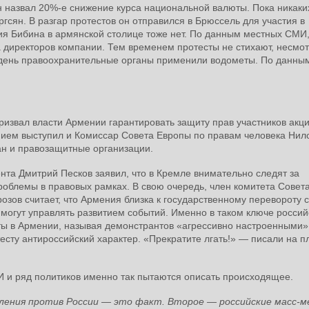
н назвал 20%-е снижение курса национальной валюты. Пока никаки
гсян. В разгар протестов он отправился в Брюссель для участия в
ия Бибина в армянской столице тоже нет. По данным местных СМИ,
а директоров компании. Тем временем протесты не стихают, несмо
 день правоохранительные органы применили водометы. По данны
извал власти Армении гарантировать защиту прав участников акц
нием выступил и Комиссар Совета Европы по правам человека Нил
ан и правозащитные организации.
нта Дмитрий Песков заявил, что в Кремле внимательно следят за
облемы в правовых рамках. В свою очередь, член комитета Совет
ов считает, что Армения близка к государственному перевороту с
могут управлять развитием событий. Именно в таком ключе россий
ы в Армении, называя демонстрантов «агрессивно настроенными»,
есту антироссийский характер. «Прекратите лгать!» — писали на п
И и ряд политиков именно так пытаются описать происходящее.
вления против России — это факт. Второе — российские масс-м