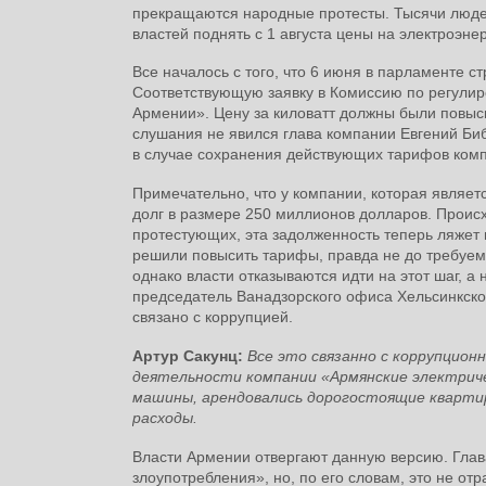
прекращаются народные протесты. Тысячи люд
властей поднять с 1 августа цены на электроэне
Все началось с того, что 6 июня в парламенте
Соответствующую заявку в Комиссию по регулир
Армении». Цену за киловатт должны были повысит
слушания не явился глава компании Евгений Биб
в случае сохранения действующих тарифов комп
Примечательно, что у компании, которая явля
долг в размере 250 миллионов долларов. Происх
протестующих, эта задолженность теперь ляжет 
решили повысить тарифы, правда не до требуем
однако власти отказываются идти на этот шаг, а
председатель Ванадзорского офиса Хельсинкск
связано с коррупцией.
Артур Сакунц:
Все это связанно с коррупцио
деятельности компании «Армянские электриче
машины, арендовались дорогостоящие квартир
расходы.
Власти Армении отвергают данную версию. Глав
злоупотребления», но, по его словам, это не о