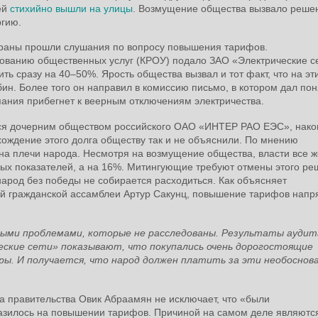
ей
стихийно вышли на улицы
. Возмущение общества вызвало реше
ргию.
 страны прошли слушания по вопросу повышения тарифов.
ованию общественных услуг (КРОУ) подало ЗАО «Электрические с
ь сразу на 40–50%. Ярость общества вызвал и тот факт, что на эт
ин. Более того он направил в комиссию письмо, в котором дал поня
ания прибегнет к веерным отключениям электричества.
ется дочерним обществом российского ОАО «ИНТЕР РАО ЕЭС», нако
ождение этого долга обществу так и не объяснили. По мнению
на плечи народа. Несмотря на возмущение общества, власти все ж
ых показателей, а на 16%. Митингующие требуют отмены этого ре
 народ без победы не собирается расходиться. Как объясняет
ой гражданской ассамблеи Артур Сакунц, повышение тарифов нап
нными проблемами, которые не расследованы. Результаты аудит
ские сети» показывают, что покупались очень дорогостоящие
ы. И получается, что народ должен платить за эти необоснов
а правительства Овик Абраамян не исключает, что «были
тразилось на повышении тарифов. Причиной на самом деле являютс