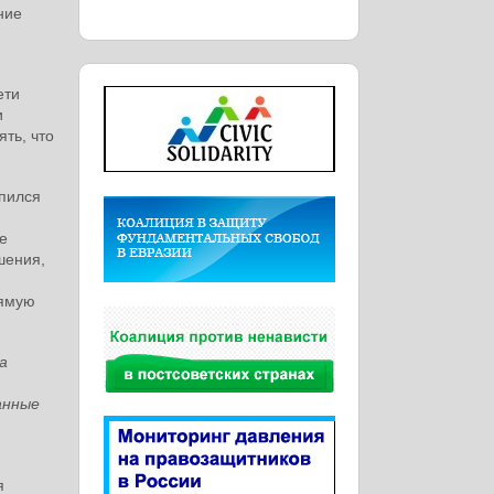
ние
ети
и
ть, что
пился
е
шения,
рямую
а
анные
я