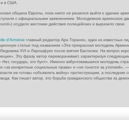
 и в США.
нская община Европы, пока никто не решился выйти к зданию арм
выступили с официальными заявлениями. Молодежное армянское д
und») осудило жестокие действия полицейских и выразило свою
lle d’Arménie
главный редактор Ара Торанян, один из известных л
ционную статью под названием «Эта прекрасная молодежь Армени
 Людовика XVI и Ларошфуко после взятия Бастилии. На вопрос кор
волюция». Эту фразу автор переворачивает, характеризуя следующи
 Нет, государь, это бунт». Именно взбунтовавшаяся молодежь стр
я «за конкретные социальные права» и «не гонится за утопией», 
власти не готовы «объявлять войну» протестующим, а последние 
ода. Как пишет автор, это борьба гражданского общества за демо