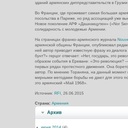
зданий армянских диппредставительств в Грузии
Во Франции, где проживает самая большая армя
посольства в Париже, но ряд ассоциаций уже 
Новое поколение АРФ «Дашнакцутюн» («Nor Sero
солидарность с молодежью Армении.
На страницах франко-армянского журнала
Nouve
армянской общины Франции, опубликовал редак
ней автор приводит известную фразу из диалога
бунт?» герцог отвечает: «Нет, государь, это ре
образом события в Ереване: «Это революция? —
первых рядах протестного движения. Она боретс
автор. По мнению Тораняна, на данный момент 
мирными методами борьбы не дают для этого пов
это армянский «Май 1968».
Источник:
RFI
, 26.06.2015
Страна:
Армения
Архив
июня 2014
(4)