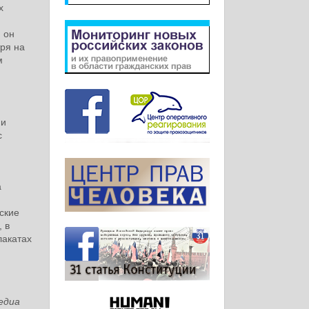
х
 он
тря на
м
ии
с
а
ские
 в
лакатах
едиа