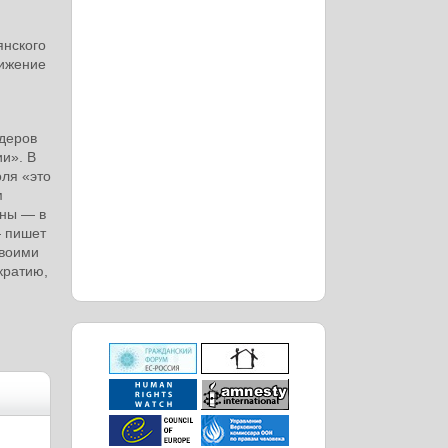
янского
вижение
идеров
и». В
оля «это
м
аны — в
— пишет
своими
кратию,