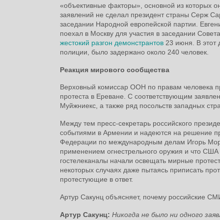
«объективные факторы», основной из которых о
заявлений не сделал президент страны Серж Сар
заседании Народной европейской партии. Евген
поехал в Москву для участия в заседании Совет
жестокий разгон демонстрантов
23 июня. В этот
полиции, было задержано около 240 человек.
Реакция мирового сообщества
Верховный комиссар ООН по правам человека пр
протеста в Ереване. С соответствующим заявле
Муйжниекс, а также ряд посольств западных стр
Между тем пресс-секретарь российского президе
событиями в Армении и надеются на решение пр
Федерации по международным делам Игорь Мороз
применением огнестрельного оружия и что США 
гостелеканалы начали освещать мирные протест
некоторых случаях даже пытаясь приписать прот
протестующие в ответ.
Артур Сакунц объясняет, почему российские СМ
Артур Сакунц:
Никогда не было ни одного зая