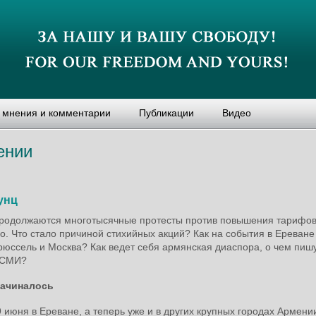
, мнения и комментарии
Публикации
Видео
ении
унц
родолжаются многотысячные протесты против повышения тарифов
о. Что стало причиной стихийных акций? Как на события в Ереване
рюссель и Москва? Как ведет себя армянская диаспора, о чем пиш
 СМИ?
начиналось
 июня в Ереване, а теперь уже и в других крупных городах Армени