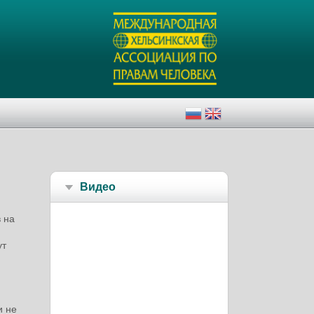
Видео
 на
ут
и не