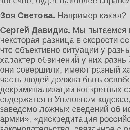
конечно, будет наиболее справе
Зоя Светова.
Например какая?
Сергей Давидис.
Мы пытаемся п
некоторая разница в скорости о
что объективно ситуации у разн
характер обвинений у них разный
они совершили, имеют разный х
часть людей должна быть освоб
декриминализации конкретных со
содержатся в Уголовном кодексе
заведомо ложных сведений об и
армии», «дискредитация россий
законодательство, связанное с 