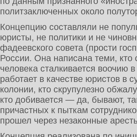
по данным признанного «иност
политзаключенных около полутор
Концепцию составляли не попул
юристы, не политики и не чинов
фадеевского совета (прости госп
России. Она написана теми, кто
человека сталкивается воочию в 
работает в качестве юристов в су
колонии, кто скрупулезно обжал
кто добивается — да, бывают, т
причастных к пыткам сотруднико
прошел через незаконные аресты
Концепция реализована по иниц