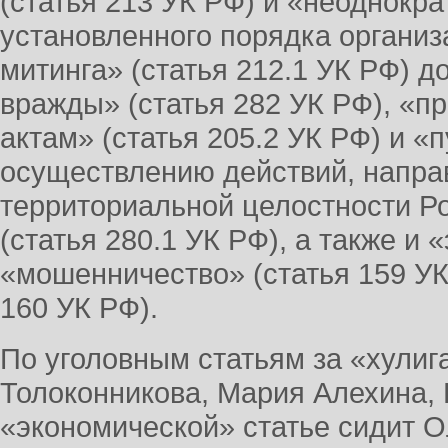
(статья 213 УК РФ) и «неоднокр
установленного порядка органи
митинга» (статья 212.1 УК РФ) д
вражды» (статья 282 УК РФ), «п
актам» (статья 205.2 УК РФ) и «
осуществлению действий, напра
территориальной целостности Р
(статья 280.1 УК РФ), а также и 
«мошенничество» (статья 159 УК
160 УК РФ).
По уголовным статьям за «хули
Толоконникова, Мария Алехина, 
«экономической» статье сидит О