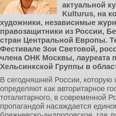
актуальной ку
Kulturus, на 
художники, независимые журн
правозащитники из России, Б
стран Центральной Европы. Т
Фестивале Зои Световой, рос
члена ОНК Москвы, лауреата 
Хельсинкской Группы в облас
В сегодняшней России, которую 
определяют как авторитарное го
тоталитарного, в современной Ро
пропагандой насаждается един
брежневско-андроповское, где д