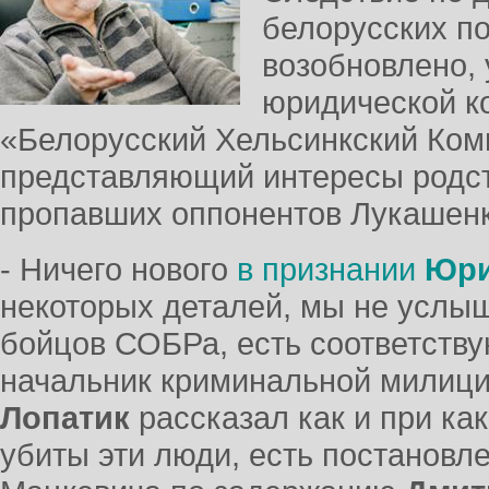
белорусских п
возобновлено,
юридической к
«Белорусский Хельсинкский Ком
представляющий интересы родст
пропавших оппонентов Лукашенк
- Ничего нового
в признании
Юри
некоторых деталей, мы не услыш
бойцов СОБРа, есть соответству
начальник криминальной милиц
Лопатик
рассказал как и при ка
убиты эти люди, есть постановл