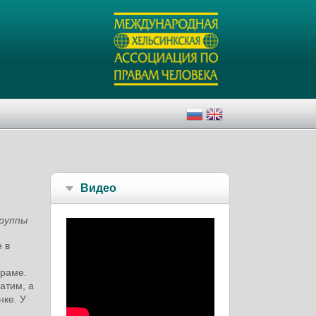
Видео
группы
 в
граме.
атим, а
нке. У