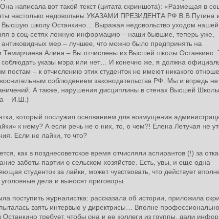
Она написала вот такой текст (цитата скриншота): «Размещая в со
енты настолько недовольны УКАЗАМИ ПРЕЗИДЕНТА РФ В.В.Путина
 и Высшую школу Останкино… Выражая недовольство уходом наше
няя в соц-сетях ложную информацию – наши бывшие, теперь уже,
х антиковидных мер – лучшее, что можно было предпринять на
и Темирчиева Алина – Вы отчислены из Высшей школы Останкино. 
 соблюдать указы мэра или нет… И конечно же, я должна официал
этим постам – к отчислению этих студенток не имеют никакого отно
укоснительным соблюдением законодательства РФ. Мы и впредь не
раничений. А также, нарушения дисциплины в стенах Высшей Школ
 – И.Ш.)
нтки, который послужил основанием для возмущения администраци
ки» к нему? А если речь не о них, то, о чем?! Елена Летучая не у
ия. Если не лайки, то что?
ся, как в позднесоветское время отчисляли аспирантов (!) за отка
ание заботы партии о сельском хозяйстве. Есть, увы, и еще одна
ющая студенток за лайки, может чувствовать, что действует вполне
 уголовные дела и выносят приговоры.
была поступить журналистка: рассказала об истории, приложила скр
опыталась взять интервью у директрисы… Вполне профессионально
Останкино требует, чтобы она и ее коллеги из группы, дали инф