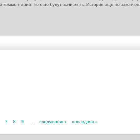
й комментарий. Ее еще будут вычислять. История еще не закончен
7
8
9
…
следующая ›
последняя »