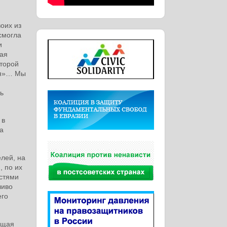
оих из
смогла
и
ая
оторой
ия»… Мы
ь
 в
а
елей, на
, по их
стями
ливо
его
ющая