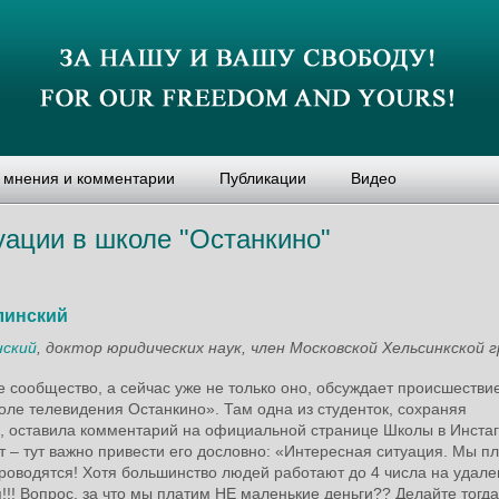
, мнения и комментарии
Публикации
Видео
уации в школе "Останкино"
линский
нский
, доктор юридических наук, член Московской Хельсинкской 
 сообщество, а сейчас уже не только оно, обсуждает происшествие
ле телевидения Останкино». Там одна из студенток, сохраняя
, оставила комментарий на официальной странице Школы в Инста
ст – тут важно привести его дословно: «Интересная ситуация. Мы пл
роводятся! Хотя большинство людей работают до 4 числа на удале
!!! Вопрос, за что мы платим НЕ маленькие деньги?? Делайте тогда