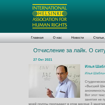
Главная
О нас
Новости
Статьи
Отчисление за лайк. О сит
27 Окт 2021
Илья Шаб
Илья Шабли
Студенческое
«Высшей Шко
анонимность
Вот этот тек
занятия не п
моей группы пропадают в этом месяце 3 занятия