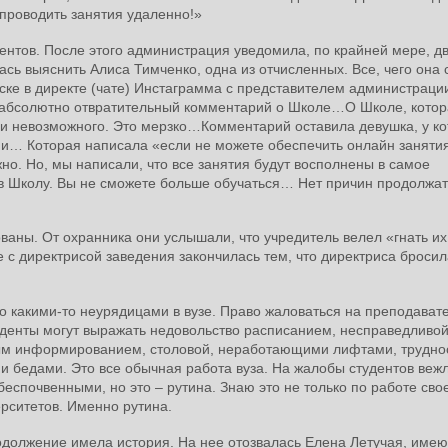
 проводить занятия удаленно!»
ентов. После этого администрация уведомила, по крайней мере, дв
ась выяснить Алиса Тимченко, одна из отчисленных. Все, чего она 
иске в директе (чате) Инстаграмма с представителем администраци
 абсолютно отвратительный комментарий о Школе…О Школе, котор
 и невозможного. Это мерзко…Комментарий оставила девушка, у к
ами… Которая написала «если не можете обеспечить онлайн занят
но. Но, мы написали, что все занятия будут восполнены в самое
 в Школу. Вы не сможете больше обучаться… Нет причин продолжат
ованы. От охранника они услышали, что учредитель велел «гнать их
е с директрисой заведения закончилась тем, что директриса бросил
во какими-то неурядицами в вузе. Право жаловаться на преподават
уденты могут выражать недовольство расписанием, несправедливой
ым информированием, столовой, неработающими лифтами, трудно
ми бедами. Это все обычная работа вуза. На жалобы студентов веж
беспочвенными, но это – рутина. Знаю это не только по работе сво
ерситетов. Именно рутина.
родолжение имела история. На нее отозвалась Елена Летучая, име