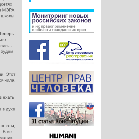
цсетях
 и МЭРА
й школы
Теперь
ьно
шения…
 будем
ы
и. Этот
точнила,
з ехать
 в духе
иншоты,
. В ее
ормацию