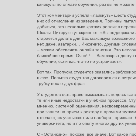
каникулы по оплате обучения, раз вы не можете
Этот комментарий успели «лайкнуть» шесть студ
них об отчислении из заведения. Причины пытал
добиться, это несколько кратких реплик в переп
Школы. Цитирую тут скриншот: «Вы поддержали
старается делать для Вас максимум возможного
нет, даже, аватарки… Инкогнито, другими слов
– можем обеспечить онлайн занятия. Это неслож
ближайшее время. Очно!!! … Вам закрыт доступ
обучение, если вас что-то не устраивает».
Вот так. Пропуска студентов оказались заблокир
шею». Попытка студентов договориться о встреч
трубку после двух фраз.
У студентов есть право высказывать недовольст
те или иные недостатки в учебном процессе. Ст
мнению, системой оценивания, несвоевременн
при записи на прием к ректору и прочими жутки
отвечают, их учитывают или наоборот, признают 
университета, но и по опыту многих других унив
С «Останкино», похоже, все иначе. Вот какое п