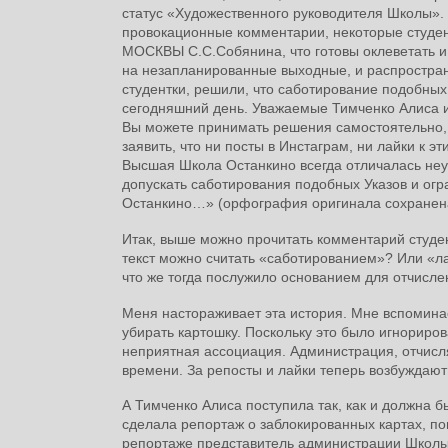
статус «Художественного руководителя Школы». 
провокационные комментарии, некоторые студ
МОСКВЫ С.С.Собянина, что готовы оклеветать
на незапланированные выходные, и распростра
студентки, решили, что саботирование подобны
сегодняшний день. Уважаемые Тимченко Алиса 
Вы можете принимать решения самостоятельно,
заявить, что ни посты в Инстаграм, ни лайки к 
Высшая Школа Останкино всегда отличалась не
допускать саботирования подобных Указов и ог
Останкино…» (орфография оригинала сохранена
Итак, выше можно прочитать комментарий студе
текст можно считать «саботированием»? Или «лай
что же тогда послужило основанием для отчислен
Меня настораживает эта история. Мне вспоминает
убирать картошку. Поскольку это было игнориров
неприятная ассоциация. Администрация, отчисля
времени. За репосты и лайки теперь возбуждают
А Тимченко Алиса поступила так, как и должна 
сделала репортаж о заблокированных картах, п
репортаже представитель администрации Школы 