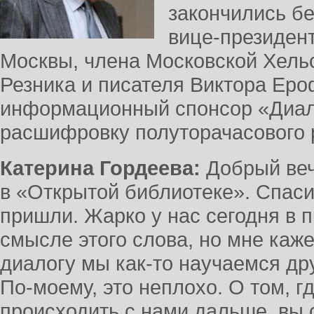
закончились бе
вице-президен
Москвы, члена Московской Хель
Резника и писателя Виктора Еро
информационный спонсор «Диало
расшифровку полуторачасового 
Катерина Гордеева:
Добрый веч
в «Открытой библиотеке». Спаси
пришли. Жарко у нас сегодня в 
смысле этого слова, но мне кажет
диалогу мы как-то научаемся дру
По-моему, это неплохо. О том, гд
происходить с нами дальше, вы 