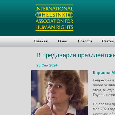
Главная
О нас
Новости
Статьи
В преддверии президентск
23 Сен 2024
Каринна М
Репрессии и
более усили
этом, высту
Группы неза
По словам п
мая 2020 год
жестокое обр