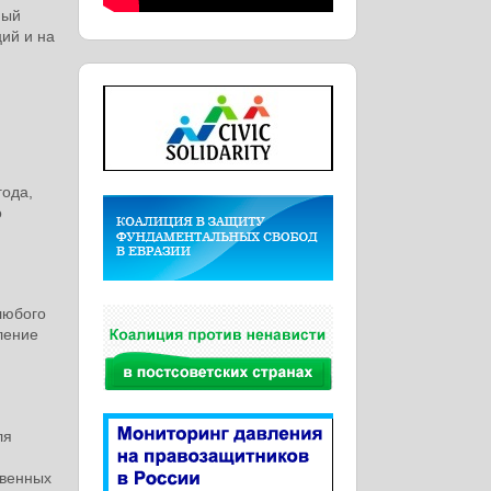
ный
ий и на
года,
о
любого
ление
ля
твенных