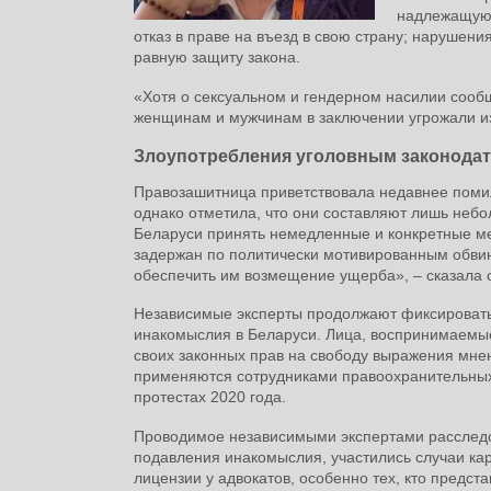
надлежащую 
отказ в праве на въезд в свою страну; нарушен
равную защиту закона.
«Хотя о сексуальном и гендерном насилии сооб
женщинам и мужчинам в заключении угрожали и
Злоупотребления уголовным законода
Правозашитница приветствовала недавнее помило
однако отметила, что они составляют лишь небо
Беларуси принять немедленные и конкретные ме
задержан по политически мотивированным обвин
обеспечить им возмещение ущерба», – сказала 
Независимые эксперты продолжают фиксировать
инакомыслия в Беларуси. Лица, воспринимаемые
своих законных прав на свободу выражения мне
применяются сотрудниками правоохранительных о
протестах 2020 года.
Проводимое независимыми экспертами расследов
подавления инакомыслия, участились случаи ка
лицензии у адвокатов, особенно тех, кто предс