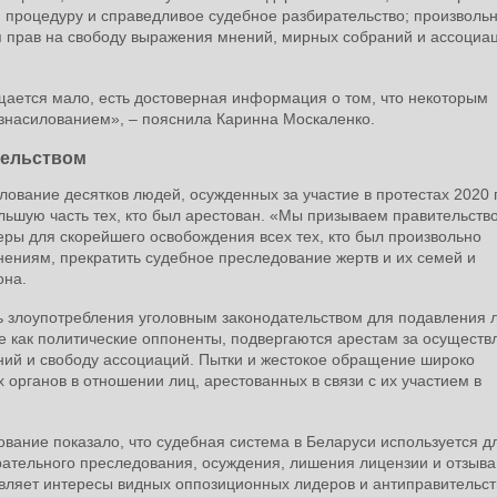
процедуру и справедливое судебное разбирательство; произволь
ия прав на свободу выражения мнений, мирных собраний и ассоциац
щается мало, есть достоверная информация о том, что некоторым
знасилованием», – пояснила Каринна Москаленко.
тельством
вание десятков людей, осужденных за участие в протестах 2020 
льшую часть тех, кто был арестован. «Мы призываем правительств
ры для скорейшего освобождения всех тех, кто был произвольно
ениям, прекратить судебное преследование жертв и их семей и
она.
 злоупотребления уголовным законодательством для подавления 
 как политические оппоненты, подвергаются арестам за осуществ
ний и свободу ассоциаций. Пытки и жестокое обращение широко
рганов в отношении лиц, арестованных в связи с их участием в
ание показало, что судебная система в Беларуси используется д
рательного преследования, осуждения, лишения лицензии и отзыва
тавляет интересы видных оппозиционных лидеров и антиправительс