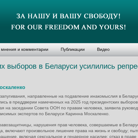
, мнения и комментарии
Публикации
Видео
их выборов в Беларуси усилились репре
оскаленко
 запугивания, направленные на подавление инакомыслия в Белару
лись в преддверии намеченных на 2025 год президентских выборов
пая на заседании Совета ООН по правам человека, заявила руково
висимых экспертов по Беларуси Каринна Москаленко.
равозащитницы, нарушения прав человека, совершаемые в Белару
а, включают произвольное лишение права на жизнь и свободу; пыт
ащение, включая сексуальное и гендерное насилие; отказ в праве