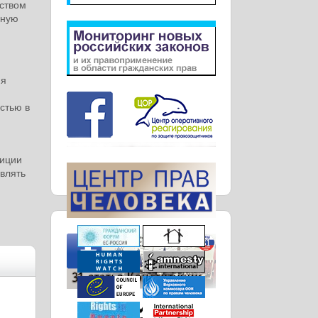
рством
ьную
ия
стью в
зиции
авлять