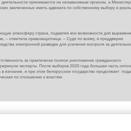
й деятельности принимаются не независимым органом, а Министе
еских заключенных иметь адвоката по собственному выбору и реал
ающую атмосферу страха, подавляя все возможности для выражен
ве, – отметила правозащитница. – Судя по всему, в преддверии
едства электронной разведки для усиления контроля за деятельно
тственность за практически полное уничтожение гражданского
дчеркнули эксперты. После выборов 2020 года большая часть оппо
 в изгнание, и при этом белорусское государство продолжает под
ческая по отношению к властям.