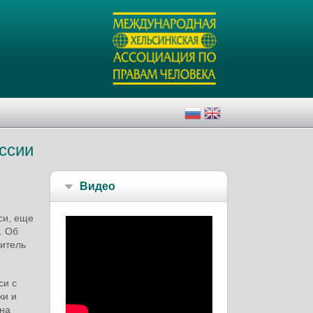
ссии
Видео
си, еще
. Об
дитель
си с
ки и
 на