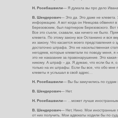
Н. Росебашвили
― Я думала вы про дело Иван
В. Шендерович
― Это да. Это даже не клевета.
информацию. А вот когда он Немцова обвинял в т
Березовским, был партнером Березовского. Вот т
Все это съели, схавали, как ничего не было. П
клевета. По этому закону все Останкино и вся в
их закону. Что касается моего представления о 
достаточно штрафа. Это не насильственная стат
негодяев, которые клеветали по поводу меня, я
это не наказание за правонарушение. Это какая
никому. А штраф – да. Я думаю, что если бы я, 
только на их штрафы. Если бы все, что обо мне 
клеветы я услышал в свой адрес…
Н. Росебашвили
― Вы бы замучились по судам х
В. Шендерович
― Нет.
Н. Росебашвили
― …может лучше иностранны
В. Шендерович
― Нет, Нино. Мои иностранные 
от них получить. Мои адвокаты ходили бы по суд