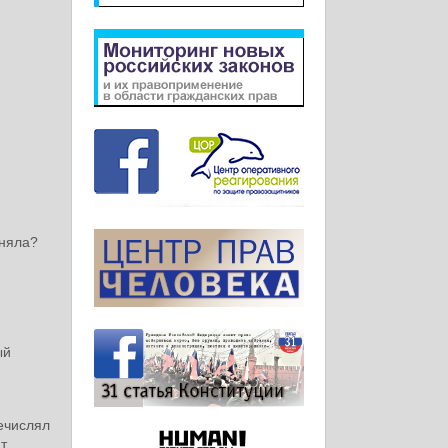
оняла?
ый
ечислял
ит