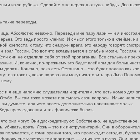
деньги из-за рубежа. Сделайте мне перевод откуда-нибудь. Два шеке
ь такие переводы.
ница. Абсолютно неважно. Переведи мне пару лари — и я иностра
ерьез. Это ведь просто клеймо. И смысл этого только в клейме, ни 
й крепости, к тому, что снаружи враги, это народу говорят: смотр
н враг России. Это вот что вкладывается в слабые мозги. Россиян,
сли они не отделили себя от этой пропаганды. Все стальные прек
азные. И, конечно, по-прежнему это будет клеймом для большинст
м делать. Конечно, пока есть Останкино – это будет подано как кл
гут изготовить, какое варево они могут изготовить про Льва Поном
 нему.
ос и я еще напомню слушателям и зрителям, что есть номер для s
 Ютубе. Вы там тоже можете присылать свои вопросы. Ильяс напис
к вы думаете, для чего власть дополнительно навешивает ярлык
Ведь преследования и так фактически были».
что они могут. Они дискредитируют. Собственно, не единственное
ь, убивать, врать. Ложь – это их инструментарий. Они в обороните
ак получается, с точки зрения того, что происходит сегодня, буквал
ифонову «не чувствуя температуры» — у них все в руках. Они цари 