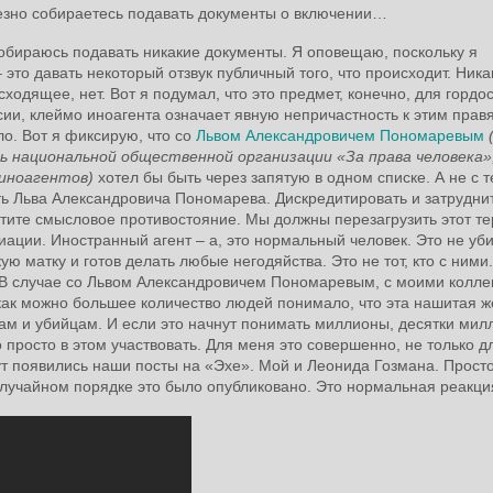
ьезно собираетесь подавать документы о включении…
обираюсь подавать никакие документы. Я оповещаю, поскольку я
 это давать некоторый отзвук публичный того, что происходит. Ника
ходящее, нет. Вот я подумал, что это предмет, конечно, для гордос
сии, клеймо иноагента означает явную непричастность к этим пра
ло. Вот я фиксирую, что со
Львом Александровичем Пономаревым
ь национальной общественной организации «За права человека»
иноагентов)
хотел бы быть через запятую в одном списке. А не с 
ь Льва Александровича Пономарева. Дискредитировать и затрудни
тите смысловое противостояние. Мы должны перезагрузить этот те
ции. Иностранный агент – а, это нормальный человек. Это не уб
кую матку и готов делать любые негодяйства. Это не тот, кто с ними
. В случае со Львом Александровичем Пономаревым, с моими колл
как можно большее количество людей понимало, что эта нашитая ж
рам и убийцам. И если это начнут понимать миллионы, десятки мил
о просто в этом участвовать. Для меня это совершенно, не только д
ут появились наши посты на «Эхе». Мой и Леонида Гозмана. Просто
случайном порядке это было опубликовано. Это нормальная реакц