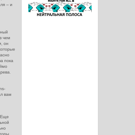
ля – и
нный
в чем
и, он
 которые
расно
ва пока
еймо
арева.
ms-
ал вам
. Еще
льной
ьно
горы,