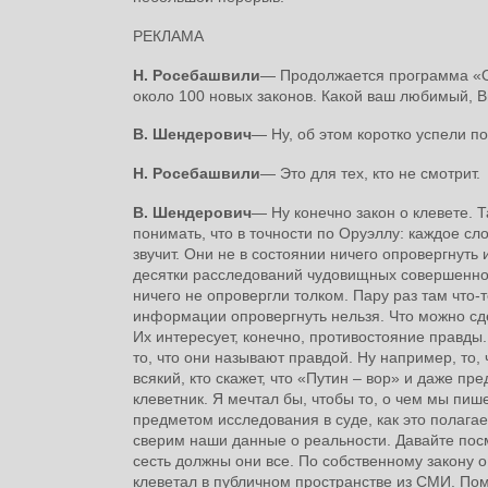
РЕКЛАМА
Н. Росебашвили
― Продолжается программа «Ос
около 100 новых законов. Какой ваш любимый, 
В. Шендерович
― Ну, об этом коротко успели п
Н. Росебашвили
― Это для тех, кто не смотрит.
В. Шендерович
― Ну конечно закон о клевете. Т
понимать, что в точности по Оруэллу: каждое с
звучит. Они не в состоянии ничего опровергнуть 
десятки расследований чудовищных совершенно. 
ничего не опровергли толком. Пару раз там чт
информации опровергнуть нельзя. Что можно сдел
Их интересует, конечно, противостояние правды.
то, что они называют правдой. Ну например, то, 
всякий, кто скажет, что «Путин – вор» и даже п
клеветник. Я мечтал бы, чтобы то, о чем мы пиш
предметом исследования в суде, как это полагае
сверим наши данные о реальности. Давайте посмот
сесть должны они все. По собственному закону о
клеветал в публичном пространстве из СМИ. П