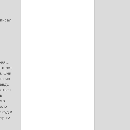
дписал
орая…
го лет,
я. Они
ассив
авду.
таться
ть
омо
тало
 суд и
у, то