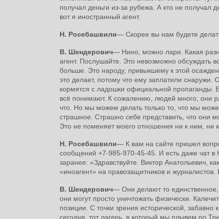
получал деньги из-за рубежа. А кто не получал 
вот я иностранный агент.
Н. Росебашвили
― Скорее вы нам будете делат
В. Шендерович
― Нино, можно лари. Какая раз
агент. Послушайте. Это невозможно обсуждать вс
больше. Это народу, привыкшему к этой осажденно
это делает, потому что ему заплатили снаружи. О
кормятся с ладошки официальной пропаганды. Е
всё понимают. К сожалению, людей много, они р
что. Но мы можем делать только то, что мы може
страшное. Страшно себе представить, что они мо
Это не поменяет моего отношения ни к ним, ни к
Н. Росебашвили
― К вам на сайте пришел вопр
сообщений +7-985-970-45-45. И есть даже чат в
заранее: «Здравствуйте. Виктор Анатольевич, ка
«иноагент» на правозащитников и журналистов. 
В. Шендерович
― Они делают то единственное, 
они могут просто уничтожать физически. Калечит
позиции. С точки зрения исторической, забавно к
сегодня, тот лагерь, в который мы плывем по Тр