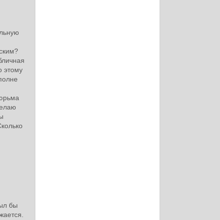
ильную
вским?
убличная
о этому
вполне
тюрьма
желаю
бы
Сколько
ыл бы
жается.