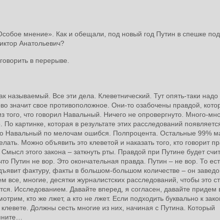
обое мнение». Как и обещали, под новый год Путин в спешке по
Виктор Анатольевич?
оговорить в перерыве.
ак называемый. Все эти дела. Клеветнический. Тут опять-таки надо
лово значит свое противоположное. Они-то озабочены правдой, кот
из того, что говорил Навальный. Ничего не опровергнуто. Много-мно
По картинке, которая в результате этих расследований появляетс
о-то Навальный по мелочам ошибся. Полпроцента. Остальные 99% м
ать. Можно объявить это клеветой и наказать того, кто говорит пр
 Смысл этого закона – заткнуть рты. Правдой при Путине будет счи
что Путин не вор. Это окончательная правда. Путин – не вор. То ес
редъявит фактуру, факты в большом-большом количестве – он завед
ем все, многие, десятки журналистских расследований, чтобы это с
тся. Исследованием. Давайте вперед, я согласен, давайте придем в
рим, кто же лжет, а кто не лжет. Если подходить буквально к закон
 клевете. Должны сесть многие из них, начиная с Путина. Который
омните…