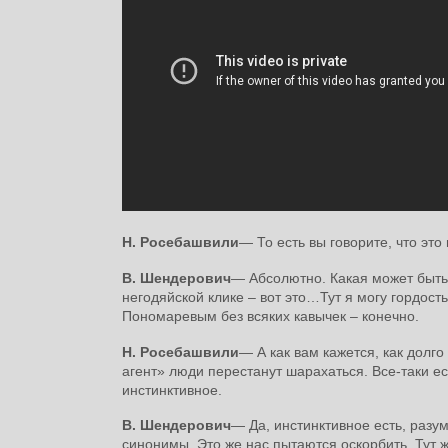
Н. Росебашвили
― То есть вы говорите, что это
В. Шендерович
― Абсолютно. Какая может быть 
негодяйской клике – вот это…Тут я могу гордост
Пономаревым без всяких кавычек – конечно.
Н. Росебашвили
― А как вам кажется, как долго
агент» люди перестанут шарахаться. Все-таки е
инстинктивное.
В. Шендерович
― Да, инстинктивное есть, разу
синонимы. Это же нас пытаются оскорбить. Тут ж