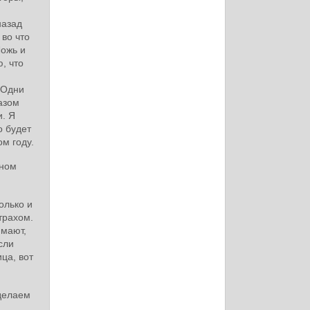
назад
 во что
Ложь и
, что
 Одни
азом
и. Я
о будет
ом году.
мном
олько и
трахом.
имают,
сли
ца, вот
сделаем