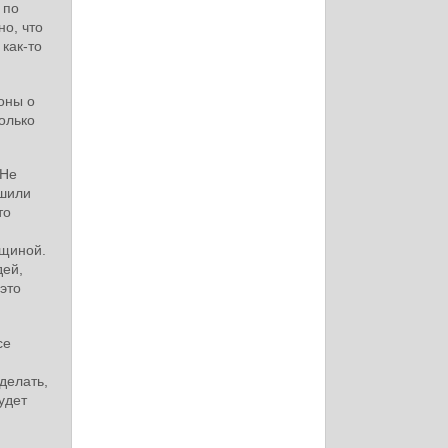
 по
о, что
 как-то
коны о
олько
 Не
ешили
то
вщиной.
дей,
это
се
делать,
удет