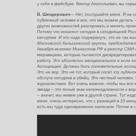
у себя в фейсбуке. Виктор Анатольевич, вы сер
В. Шендерович
― Нет, послушайте меня. Я не с
публичный человек и все, что мы можем делать –
других возможностей реагировать и менять проис
Потому что иноагент сегодня в сегодняшней Рос
негодяям. И это надо подчеркнуть, это не так ма
Московской Хельсинкской группы, председател
декабря включен Минюстом РФ в реестр СМИ-
мерзавцами, которые пытаются дискредитироват
работу. Это абсолютно эмоциональное и если хо
Ассоциации. Должны быть положительные ассоциа
Это не вор. Это не тот, который сосет эту лубянс
обслуга негодяев и убийц. Это честный человек
журналистами. Вот очень важное, чтобы мы все 
звезда – это ясный знак непринадлежности к во
– значит, мы живем уже в другой стране. Тут над
меня, очень интересно, что с разницей в 10 мин
есть мы туда одновременно написали. Потом в 