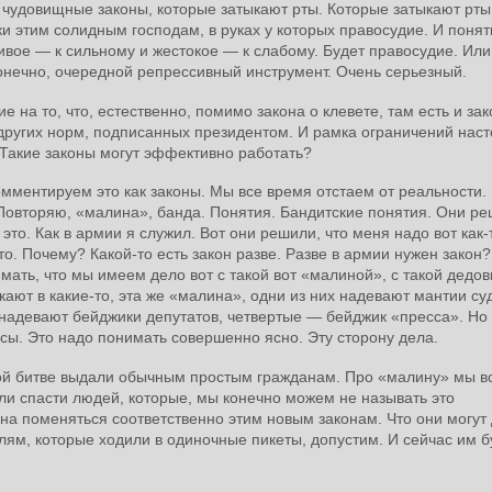
о чудовищные законы, которые затыкают рты. Которые затыкают рты
 этим солидным господам, в руках у которых правосудие. И понятн
тивое — к сильному и жестокое — к слабому. Будет правосудие. Или
, конечно, очередной репрессивный инструмент. Очень серьезный.
 на то, что, естественно, помимо закона о клевете, там есть и за
других норм, подписанных президентом. И рамка ограничений наст
. Такие законы могут эффективно работать?
мментируем это как законы. Мы все время отстаем от реальности.
 Повторяю, «малина», банда. Понятия. Бандитские понятия. Они р
 это. Как в армии я служил. Вот они решили, что меня надо вот как-
-то. Почему? Какой-то есть закон разве. Разве в армии нужен закон?
ать, что мы имеем дело вот с такой вот «малиной», с такой дедо
екают в какие-то, эта же «малина», одни из них надевают мантии су
надевают бейджики депутатов, четвертые — бейджик «пресса». Но 
сы. Это надо понимать совершенно ясно. Эту сторону дела.
ой битве выдали обычным простым гражданам. Про «малину» мы в
ли спасти людей, которые, мы конечно можем не называть это
на поменяться соответственно этим новым законам. Что они могут 
лям, которые ходили в одиночные пикеты, допустим. И сейчас им б