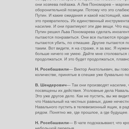
они хозяева пейзажа. А Лев Пономарев – маргин
оборонительной позиции. Потому что это слабею
Путин. И какие ожидания и какой настоящий, како
это превратилось. Их единственный инструментар
насилие. И они практикуют эти две вещи. Что е
Путин решил Льва Пономарева сделать иноагенто
пытаются понравиться. Они все пытаются проде
пытаются убить, по отмашке. Другие пытаются по
таким. Вот видите, я на страже, я за вас. Я нуж
больше ничего не умею. Дайте мне столоваться з
продолжаться. И это будет продолжаться, плавно 
Н. Росебашвили
― Виктор Анатольевич, вы говор
количестве, принятые в спешке уже буквально по
В. Шендерович
― Так они производят насилие, 
посвящены их действия. Уголовные дела Навальн
Это уже другое дело. Как не пустить, вы же вид
что Навальный на честных равных, даже нечестн
Навального пустить в телевизионный ящик, в рад
рядом. Понятно же, где прошлое, а где будущее.
Н. Росебашвили
― В чате подсказывают, что кр
небольшой перерыв.