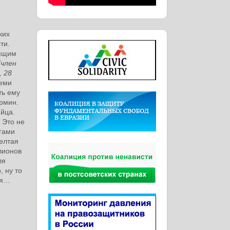
ких
ти.
вящим
(член
, 28
теми
ть ему
рмин.
ийца.
. Это не
егами
елтая
лионов
ля
, ну то
ия…