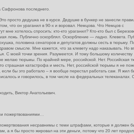
а Сафронова последнего.
 Это просто дедушка не в курсе. Дедушке в бункер не занесли прав
ом, что он ураганил в 90-х и воровал. Немцова. Что Немцов с
ут мне хотелось спросить: кто-кто ураганил? Кто-кто был с Березо
рямая ложь. Публично оскорблял. Оскорбление — ладно. Клевета. П
ерхушка, половина сенаторов и депутатов должны сесть в тюрьму. П
здравом смысле. Мне кажется, что за клевету надо наказывать. Но 
ья. С моей точки зрения. Разумеется. И тому большому количеству
 не желаю тюрьмы. По крайней мере, российской. Нет. Российская 
-то страшная катастрофа и месть. Нет, российской тюрьмы я не по
о, если бы это работало – я вообще перестал работать сам. Я жил 
писалось и говорилось, в том числе на федеральных телеканалах. 
одить, Виктор Анатольевич.
ми пожертвованиями…
пожертвования несравнимы с теми штрафами, которые я должен б
ам, а я бы просто жировал на эти деньги, потому что 20 лет продол