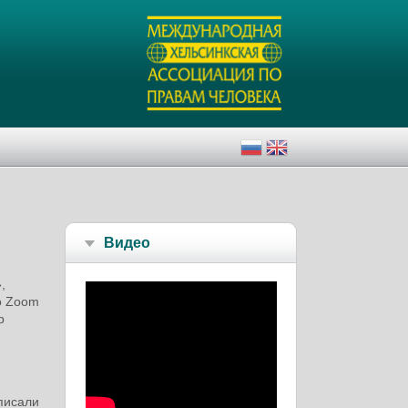
Видео
,
о Zoom
р
аписали