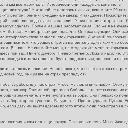
ал и мы все маргиналы. Исторически они находятся, конечно, в
щая диктатура? У которой не осталось никаких, вспомните 20 лет 
й-то рейтинг, рейтинг ожиданий, надежд. И так далее. Посмотрите,
ий – собственно два: ложь и насилие. У них нет ничего третьего. 
ще могут сделать. Причем машина работает сама. Это же я не думаю
м. Вот есть министр юстиции, неважно. Они все функции. Они все
монстрировать свою верность этой кормушке. И каждый по-своему.
нравиться тем, кто убивает. Третьи пытаются угодить каким-то обр
ен вам. Я – ваш. Не снимайте меня, не отодвигайте меня от кормушк
десь при вас. Ничего другого. Ничего третьего. Ложь и насилие. Эт
переходя к итогам года, это будет продолжаться, конечно, и в нов
ите, что ложь и насилие. Но нет такого, что все эти законы в огро
д новый год, они разве не страх преследуют?
чтобы выработать у нас страх. Чтобы мы легли вниз лицом. Этому т
ого, приговор Галяминой, приговор Соболь – это все вызвано их с
ите общий знаменатель – не пустить на выборы. Они прекрасно пон
ых выборах просто уделает. Разумеется. Просто уделает Путина. Е
ио, если дать им выйти вдвоем просто чтобы люди посмотрели в ли
оме насилия и лжи есть еще подкуп. Пока деньги есть. Мы сейчас 