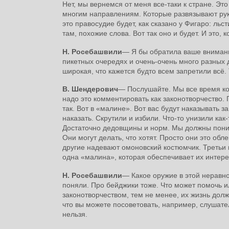
Нет, мы вернемся от меня все-таки к стране. Эт
многим направлениям. Которые развязывают руки
это правосудие будет, как сказано у Фигаро: льс
там, похожие слова. Вот так оно и будет. И это
Н. Росебашвили
― Я бы обратила ваше внимание
пикетных очередях и очень-очень много разных 
широкая, что кажется будто всем запретили всё
В. Шендерович
― Послушайте. Мы все время ко
надо это комментировать как законотворчество.
так. Вот в «малине». Вот вас будут наказывать за
наказать. Скрутили и избили. Что-то унизили как
Достаточно дедовщины и норм. Мы должны поним
Они могут делать, что хотят. Просто они это обл
другие надевают омоновский костюмчик. Третьи 
одна «малина», которая обеспечивает их интере
Н. Росебашвили
― Какое оружие в этой неравн
поняли. Про бейджики тоже. Что может помочь и
законотворчеством, тем не менее, их жизнь долж
что вы можете посоветовать, например, слушате
нельзя.