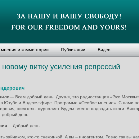
, мнения и комментарии
Публикации
Видео
 новому витку усиления репрессий
ендерович
вили
― Всем добрый день. Друзья, это радиостанция «Эхо Москвы»
ь в Ютубе и Яндекс-эфире. Программа «Особое мнение». С нами п
рович, писатель, журналист. Будем вместе подводить итоги. Викто
, добрый день.
вич
― Добрый день.
ть зайчиком, кто-то снежинкой. А вы – иноагентом. Ровно так вы н