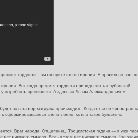
 предмет гордости – вы говорите это не иронии. Я правильно вас п
ирония. Вот когда предмет гордости принадлежать к лубянской
ь употреблять иронически. А здесь со Львом Александровичем
 будет вот эта перезагрузка происходить. Когда от слов «иностранн
сть сформировавшееся впечатление, хоть и такое буквально
меется. Враг народа. Отщепенец. Троцкистская гадина — я уже пер
е нет никакого смысла. Ведь в этом нет никакого смысла. Что знач