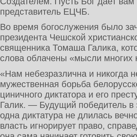
Создателем. Пусть Бог дает вам
представитель ЕЦЧБ.
Во время богослужения было за
президента Чешской христианск
священника Томаша Галика, кото
слова облачены «мысли многих 
«Нам небезразлична и никогда н
мужественная борьба белорусск
циничного диктатора и его прес
Галик. — Будущий победитель в 
одна диктатура не длилась вечн
власть игнорирует право, справе
она сама начинает готовить свою