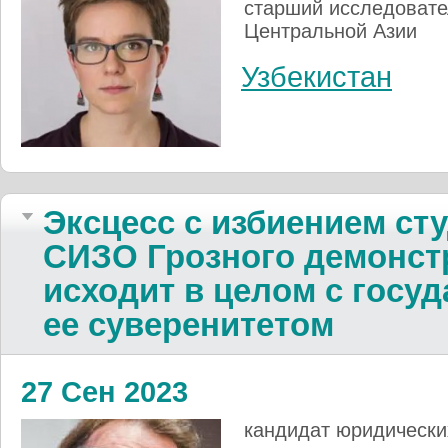
старший исследовате
Центральной Азии
Узбекистан
Эксцесс с из­би­е­нием ст
СИЗО Гроз­ного де­мон­ст
ис­ходит в це­лом с го­су
ее су­ве­ре­ни­тетом
27 Сен 2023
кандидат юридически