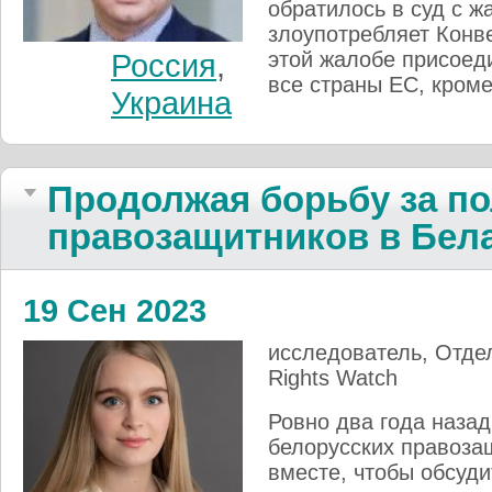
обратилось в суд с ж
злоупотребляет Конв
этой жалобе присоед
Россия
,
все страны ЕС, кроме
Украина
Продолжая борь­бу за по
правозащит­ни­ков в Бела
19 Сен 2023
исследователь, Отде
Rights Watch
Ровно два года наза
белорусских правоза
вместе, чтобы обсуди