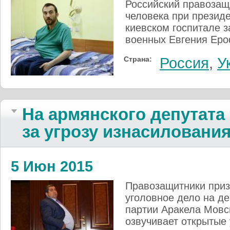
Российский правозащ
человека при презид
киевском госпитале 
военных Евгения Еро
Страна:
Россия
,
У
На армянского депутата
за угрозу изнасиловани
5 Июн 2015
Правозащитники приз
уголовное дело на д
партии Аракела Мовс
озвучивает открытые