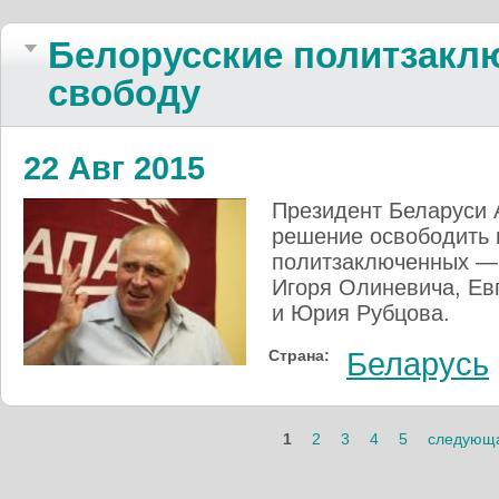
Белорусские политзакл
свободу
22 Авг 2015
Президент Беларуси 
решение освободить 
политзаключенных — 
Игоря Олиневича, Ев
и Юрия Рубцова.
Страна:
Беларусь
Страницы
1
2
3
4
5
следующа