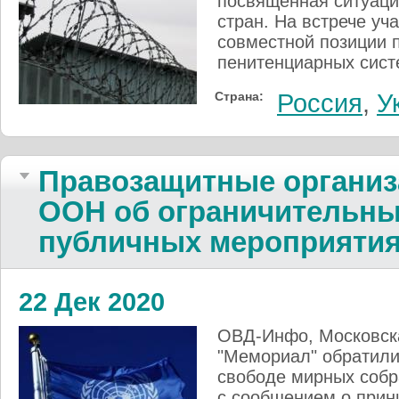
посвящённая ситуаци
стран. На встрече у
совместной позиции 
пенитенциарных сист
Страна:
Россия
,
У
Правозащитные организ
ООН об ограничительны
публичных мероприятия
22 Дек 2020
ОВД-Инфо, Московска
"Мемориал" обратили
свободе мирных собр
с сообщением о прин