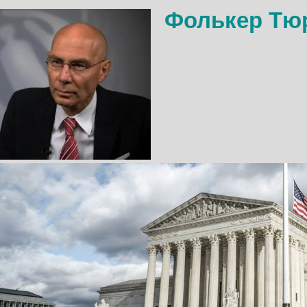
Фолькер Тю