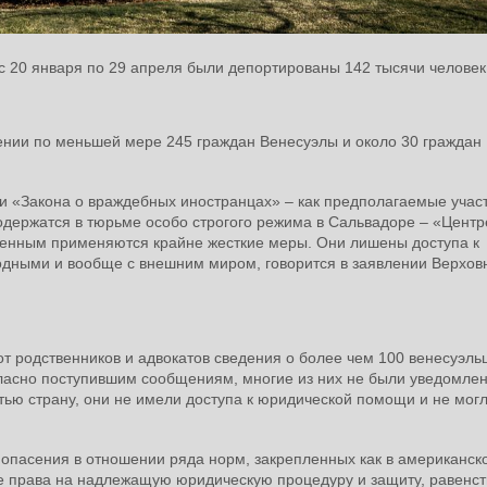
20 января по 29 апреля были депортированы 142 тысячи человек
жении по меньшей мере 245 граждан Венесуэлы и около 30 граждан
и «Закона о враждебных иностранцах» – как предполагаемые учас
одержатся в тюрьме особо строгого режима в Сальвадоре – «Центр
ченным применяются крайне жесткие меры. Они лишены доступа к
одными и вообще с внешним миром, говорится в заявлении Верхов
 родственников и адвокатов сведения о более чем 100 венесуэль
асно поступившим сообщениям, многие из них не были уведомле
тью страну, они не имели доступа к юридической помощи и не мог
опасения в отношении ряда норм, закрепленных как в американско
ле права на надлежащую юридическую процедуру и защиту, равенст