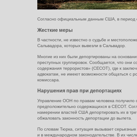
Согласно официальным данным США, в период с 
Жесткие меры
В частности, не известно о судьбе и местополо
Сальвадора, которых вывезли в Сальвадор.
Многие из них были депортированы на основани
преступных группировок. Сообщается, что они с
содержания террористов» (CECOT), где к заклю
адвокатам, не имеют возможности общаться с р
комиссара.
Нарушения прав при депортациях
Управление ООН по правам человека получило от
предположительно содержащихся в CECOT. Согл
намерении властей США депортировать их в тре
обжаловать законность депортации до вылета.
По словам Тюрка, ситуация вызывает серьезные 
и в международном законодательстве. В их чис