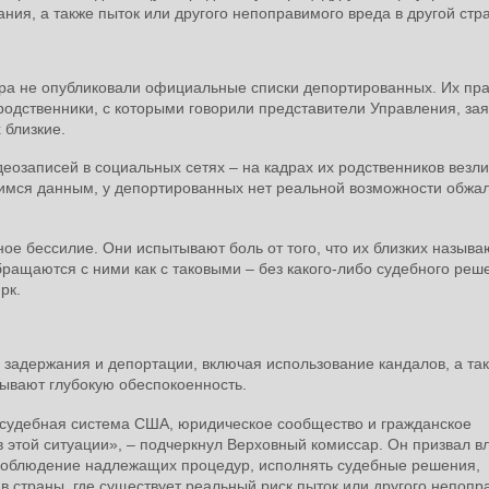
ния, а также пыток или другого непоправимого вреда в другой стр
ра не опубликовали официальные списки депортированных. Их пр
родственники, с которыми говорили представители Управления, зая
х близкие.
еозаписей в социальных сетях – на кадрах их родственников везли
имся данным, у депортированных нет реальной возможности обжа
е бессилие. Они испытывают боль от того, что их близких называ
ращаются с ними как с таковыми – без какого-либо судебного реш
рк.
и задержания и депортации, включая использование кандалов, а та
зывают глубокую обеспокоенность.
 судебная система США, юридическое сообщество и гражданское
 этой ситуации», – подчеркнул Верховный комиссар. Он призвал в
соблюдение надлежащих процедур, исполнять судебные решения,
в страны, где существует реальный риск пыток или другого непопр