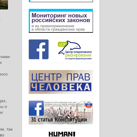
.
тники
е
ного
цах,
ны о
ли
м, так
во