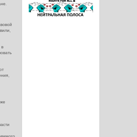
ане.
авовой
вили,
 в
ловать
ют
ения,
кже
ласти
авимого