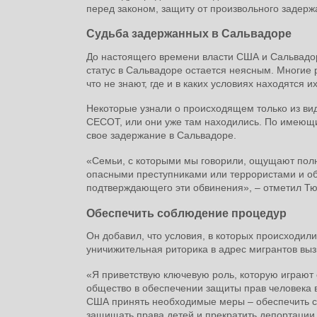
перед законом, защиту от произвольного задержа
Судьба задержанных в Сальвадоре
До настоящего времени власти США и Сальвадо
статус в Сальвадоре остается неясным. Многие 
что не знают, где и в каких условиях находятся и
Некоторые узнали о происходящем только из вид
CECOT, или они уже там находились. По имеющ
свое задержание в Сальвадоре.
«Семьи, с которыми мы говорили, ощущают полно
опасными преступниками или террористами и об
подтверждающего эти обвинения», – отметил Тю
Обеспечить соблюдение процедур
Он добавил, что условия, в которых происходил
уничижительная риторика в адрес мигрантов вы
«Я приветствую ключевую роль, которую играют
общество в обеспечении защиты прав человека в
США принять необходимые меры – обеспечить 
защищать права детей и прекратить депортации 