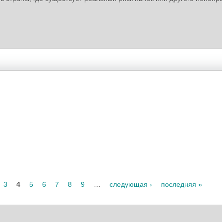
3
4
5
6
7
8
9
…
следующая ›
последняя »