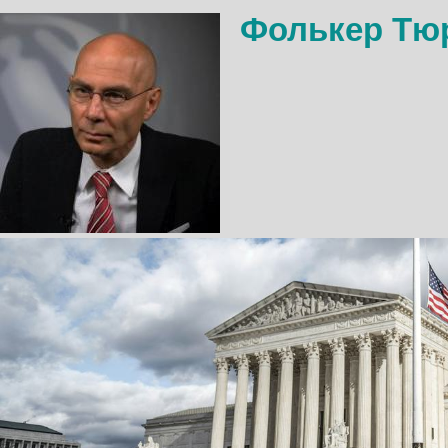
Фолькер Тю