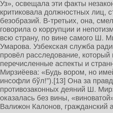
Уз», освещала эти факты незакон
критиковала должностных лиц, с
безобразий. В-третьих, она, сме
говорила о коррупции и непотиз
всю страну, по вине самого Ш. М
Умарова. Узбекская служба ради
провёл расследование, который
перечисленные аспекты и стран
Мирзиёева: «Будь вором, но имей
инсофли бўл!”).[13] Она за правд
противозаконных деяний Ш. Мирз
оказалась без вины, «виноватой»
Валижон Калонов, гражданский ак