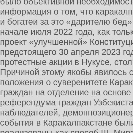
было объективной необходимост
информация о том, что каракалп
и богатеи за это «дарителю бед»
начале июля 2022 года, как толь
проект «улучшенной» Конституци
предстоящего 30 апреля 2023 г
протестные акции в Нукусе, сто
Причиной этому якобы явилось о
положения о суверенитете Карак
граждан на отделение на основе
референдума граждан Узбекиста
наблюдателей, демоппозиционер
события в Каракалпакстане был
реализованы как способ Ш. Мирз