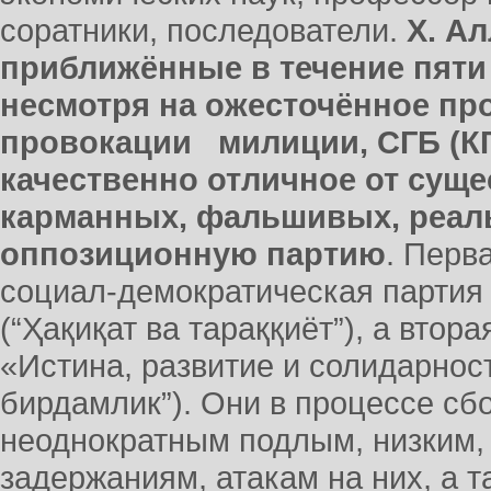
соратники, последователи.
Х. Ал
приближённые в течение пяти
несмотря на ожесточённое пр
провокации милиции, СГБ (КГ
качественно отличное от сущ
карманных, фальшивых, реал
оппозиционную партию
. Перв
социал-демократическая партия 
(“Ҳақиқат ва тараққиёт”), а втор
«Истина, развитие и солидарност
бирдамлик”). Они в процессе сб
неоднократным подлым, низким,
задержаниям, атакам на них, а 