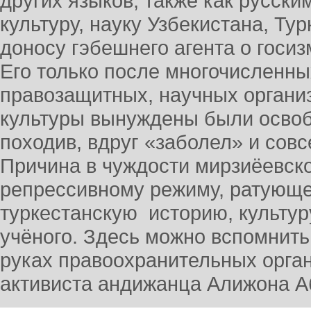
других языков, также как русски
культуру, науку Узбекистана, Ту
доносу гэбешнего агента о госиз
Его только после многочисленны
правозащитных, научных организ
культуры вынуждены были освобо
походив, вдруг «заболел» и сов
Причина в чуждости мирзиёевск
репрессивному режиму, ратующег
туркестанскую историю, культур
учёного. Здесь можно вспомнить 
руках правоохранительных орган
активиста андижанца Алижона 