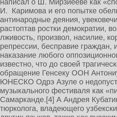
написал о Ш. Мирзиёеве как «сп
И. Каримова и его попытке обели
антинародные деяния, увековечи
растоптав ростки демократии, во
лживость, произвол, насилие, ко
репрессии, бесправие граждан, 
наказание любого оппозиционно
известно, что до своей трагическ
обращение Генсеку ООН Антониу
ЮНЕСКО Одрэ Азуле о недопуст
музыкального фестиваля как «п
Самарканде.[4] А Андрея Кубатин
тюрколога, владеющего узбекски