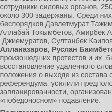
сотрудники силовых органов, 25
около 300 задержаны. Среди них
беспорядков Давлетмурат Тажим
Аллабай Токымбетов, Амирбек А
Джиемуратов, Султанбек Каипо
Алланазаров, Руслан Баимбето
произошедших протестов и их б
восстановление удаленного сло
положения о выходе из состава 
референдума, усилили предполо
запланированности, организова
«победоносном» подавление.