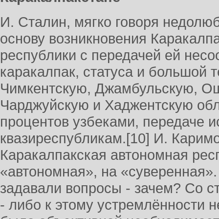
И. Сталин, мягко говоря недолюб
основу возникновения Каракалп
республики с передачей ей нес
каракалпак, статуса и большой т
Чимкентскую, Джамбульскую, О
Чарджуйскую и Хаджентскую обл
процентов узбеками, передаче 
квазиреспубликам.[10] И. Карим
Каракалпакская автономная рес
«автономная», на «суверенная»
задавали вопросы - зачем? Со с
- либо к этому устремлённости н