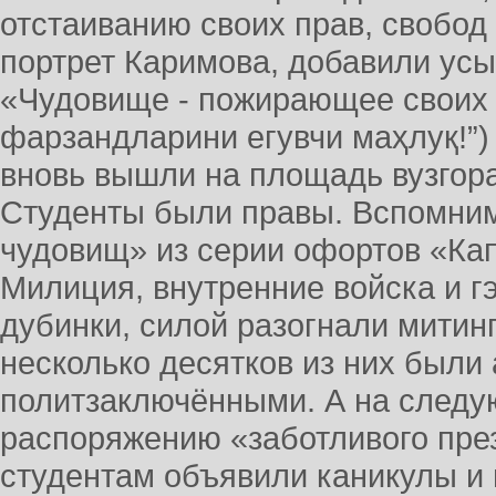
отстаиванию своих прав, свобод
портрет Каримова, добавили усы
«Чудовище - пожирающее своих д
фарзандларини егувчи маҳлуқ!”)
вновь вышли на площадь вузгора
Студенты были правы. Вспомни
чудовищ» из серии офортов «Ка
Милиция, внутренние войска и 
дубинки, силой разогнали митин
несколько десятков из них были
политзаключёнными. А на следу
распоряжению «заботливого пре
студентам объявили каникулы и