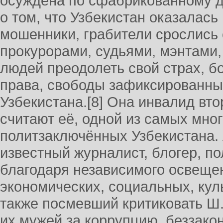
осуждена по сфабрикованному д
о том, что Узбекистан оказалась
мошенники, грабители срослись 
прокурорами, судьями, мэнтами
людей преодолеть свой страх, б
права, свободы зафиксированны
Узбекистана.[8] Она инвалид вт
считают её, одной из самых мно
политзаключённых Узбекистана.
известный журналист, блогер, п
благодаря независимого освеще
экономических, социальных, кул
также посмевший критиковать Ш.
их мужей за коррупцию, беззако