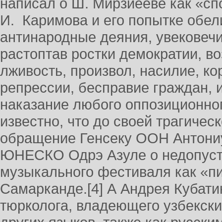
написал о Ш. Мирзиёеве как «сп
И. Каримова и его попытке обели
антинародные деяния, увековечи
растоптав ростки демократии, во
лживость, произвол, насилие, ко
репрессии, бесправие граждан, 
наказание любого оппозиционно
известно, что до своей трагическ
обращение Генсеку ООН Антониу
ЮНЕСКО Одрэ Азуле о недопуст
музыкального фестиваля как «п
Самарканде.[4] А Андрея Кубатин
тюрколога, владеющего узбекски