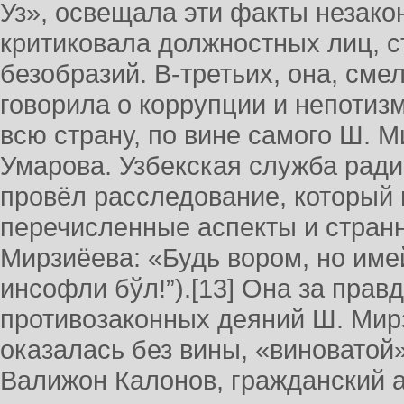
Уз», освещала эти факты незакон
критиковала должностных лиц, с
безобразий. В-третьих, она, сме
говорила о коррупции и непотиз
всю страну, по вине самого Ш. М
Умарова. Узбекская служба ради
провёл расследование, который
перечисленные аспекты и стран
Мирзиёева: «Будь вором, но имей
инсофли бўл!”).[13] Она за правд
противозаконных деяний Ш. Мирз
оказалась без вины, «виноватой»
Валижон Калонов, гражданский ак