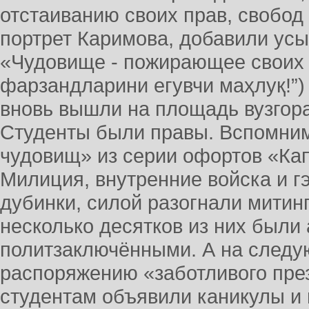
отстаиванию своих прав, свобод
портрет Каримова, добавили усы
«Чудовище - пожирающее своих д
фарзандларини егувчи маҳлуқ!”)
вновь вышли на площадь вузгора
Студенты были правы. Вспомни
чудовищ» из серии офортов «Ка
Милиция, внутренние войска и 
дубинки, силой разогнали митин
несколько десятков из них были
политзаключёнными. А на следу
распоряжению «заботливого пре
студентам объявили каникулы и