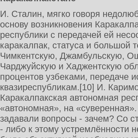
И. Сталин, мягко говоря недолюб
основу возникновения Каракалп
республики с передачей ей нес
каракалпак, статуса и большой т
Чимкентскую, Джамбульскую, О
Чарджуйскую и Хаджентскую обл
процентов узбеками, передаче 
квазиреспубликам.[10] И. Карим
Каракалпакская автономная рес
«автономная», на «суверенная»
задавали вопросы - зачем? Со с
- либо к этому устремлённости н