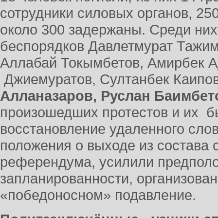
сотрудники силовых органов, 25
около 300 задержаны. Среди них
беспорядков Давлетмурат Тажим
Аллабай Токымбетов, Амирбек А
Джиемуратов, Султанбек Каипо
Алланазаров, Руслан Баимбето
произошедших протестов и их б
восстановление удаленного сло
положения о выходе из состава 
референдума, усилили предполо
запланированности, организова
«победоносном» подавление.