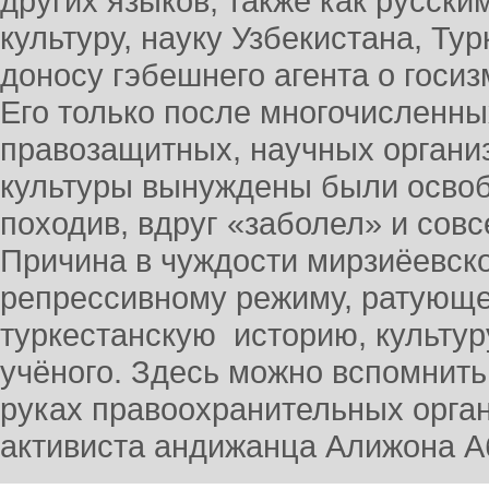
других языков, также как русски
культуру, науку Узбекистана, Ту
доносу гэбешнего агента о госиз
Его только после многочисленны
правозащитных, научных организ
культуры вынуждены были освобо
походив, вдруг «заболел» и сов
Причина в чуждости мирзиёевск
репрессивному режиму, ратующег
туркестанскую историю, культур
учёного. Здесь можно вспомнить 
руках правоохранительных орган
активиста андижанца Алижона 