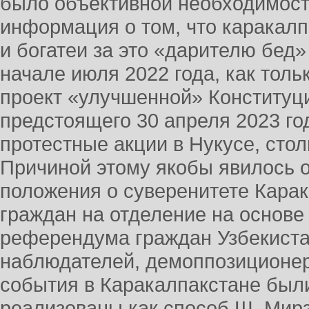
было объективной необходимост
информация о том, что каракалп
и богатеи за это «дарителю бед»
начале июля 2022 года, как толь
проект «улучшенной» Конституци
предстоящего 30 апреля 2023 г
протестные акции в Нукусе, сто
Причиной этому якобы явилось о
положения о суверенитете Карак
граждан на отделение на основе
референдума граждан Узбекиста
наблюдателей, демоппозиционер
события в Каракалпакстане был
реализованы как способ Ш. Мирз