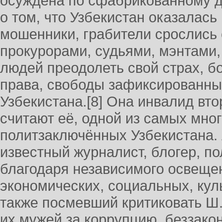
осуждена по сфабрикованному д
о том, что Узбекистан оказалась
мошенники, грабители срослись 
прокурорами, судьями, мэнтами
людей преодолеть свой страх, б
права, свободы зафиксированны
Узбекистана.[8] Она инвалид вт
считают её, одной из самых мно
политзаключённых Узбекистана.
известный журналист, блогер, п
благодаря независимого освеще
экономических, социальных, кул
также посмевший критиковать Ш.
их мужей за коррупцию, беззако