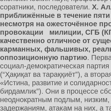
соратники, последователи.
Х. Ал
приближённые в течение пяти
несмотря на ожесточённое пр
провокации милиции, СГБ (КГ
качественно отличное от сущ
карманных, фальшивых, реал
оппозиционную партию
. Перв
социал-демократическая партия 
(“Ҳақиқат ва тараққиёт”), а втор
«Истина, развитие и солидарност
бирдамлик”). Они в процессе сб
неоднократным подлым, низким,
задержаниям, атакам на них, а 