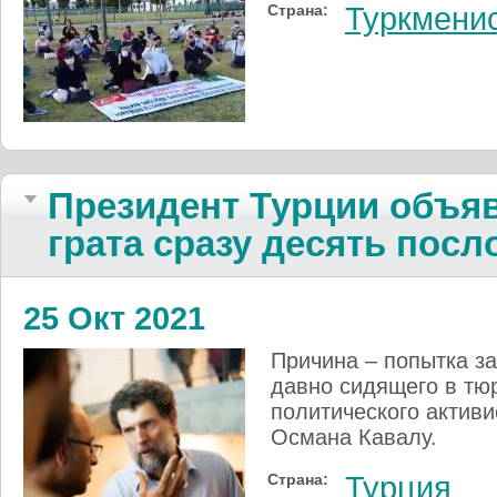
Страна:
Туркмени
Президент Турции объя
грата сразу десять посл
25 Окт 2021
Причина – попытка за
давно сидящего в тюр
политического актив
Османа Кавалу.
Страна:
Турция