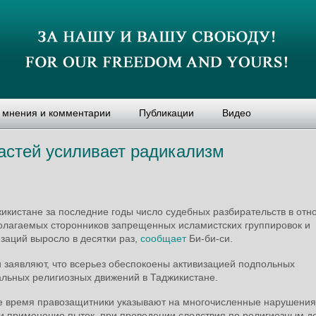
, мнения и комментарии
Публикации
Видео
астей усиливает радикализм
икистане за последние годы число судебных разбирательств в от
олагаемых сторонников запрещенных исламистских группировок и
заций выросло в десятки раз,
сообщает
Би-би-си.
 заявляют, что всерьез обеспокоены активизацией подпольных
альных религиозных движений в Таджикистане.
е время правозащитники указывают на многочисленные нарушения,
и применение пыток, при проведении следствия по религиозным д