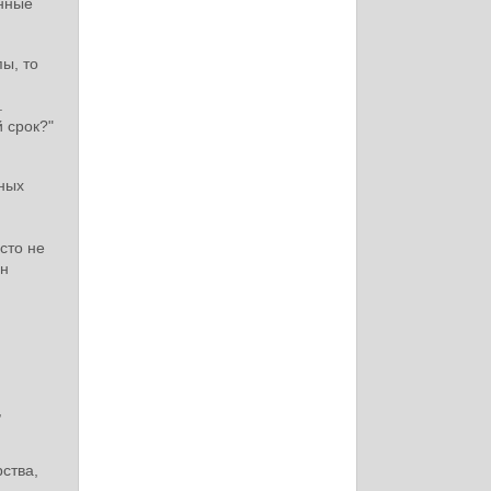
енные
пы, то
.
 срок?"
ных
сто не
он
,
ства,