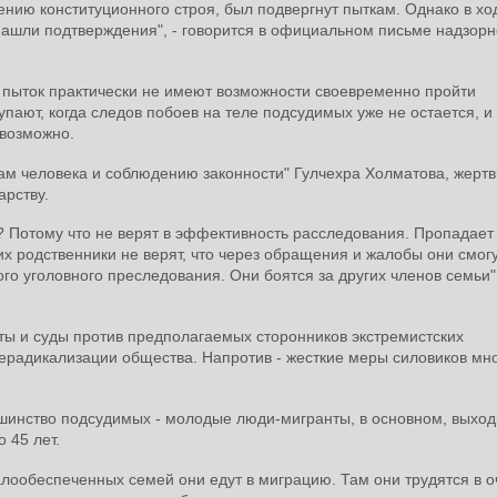
нию конституционного строя, был подвергнут пыткам. Однако в хо
нашли подтверждения", - говорится в официальном письме надзорн
 пыток практически не имеют возможности своевременно пройти
пают, когда следов побоев на теле подсудимых уже не остается, и
евозможно.
ам человека и соблюдению законности" Гулчехра Холматова, жерт
арству.
Потому что не верят в эффективность расследования. Пропадает 
их родственники не верят, что через обращения и жалобы они смогу
го уголовного преследования. Они боятся за других членов семьи",
ты и суды против предполагаемых сторонников экстремистских
дерадикализации общества. Напротив - жесткие меры силовиков мн
шинство подсудимых - молодые люди-мигранты, в основном, выход
 45 лет.
лообеспеченных семей они едут в миграцию. Там они трудятся в о