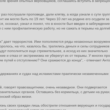
поле зрения опытных вербовщиков, соглашаясь вступить в запрещ
раз послушали проповеди, дали клятву, а когда узнали о сути груп
т им могло быть по 19 лет. Через 10 лет на родине его осудили за
ся, осознал, узнал и понял, что в юности был введен в заблуждение
и с ним профилактическую работу, но не сажать в тюрьмы на долгий
х" дает террористов. Ими пополняются ряды незаконных вооружен
ролось, на что, казалось бы, тратились деньги и силы сотрудников
дут пополняться еще стремительнее, а исход из них значительно
яние и отказ от экстремизма не уберегут их от тюрьмы. У многих про
ие путей к отступлению? Они сражаются до конца", - отмечает Ант
держаниях и судах над исламистами практически незамеченными
, говорят правозащитники, очень незавидное. Они подвергаются
анительных органов. Оставшись без кормильца, с детьми на руках
енский образ жизни.
изнь своих граждан лишь обострили отношения верующих и государ
етей, пожелавший остаться неизвестным.