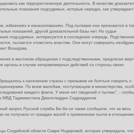
ировать как террористическую деятельность. В качестве доказате
ательные показания подсудимых, которые нередко, как утверждают
ом, избиениях и изнасилованиях. Под пытками они признаются в том
ьных показаний, другой доказательной базы нет. Но судьи
ания подсудимых, интересуется в последнюю очередь. Родственник
яются, пытаются отомстить властям. Они могут совершить необду
чает Вохидова.
нения в жестоком обращении с подследственными, предлагая жер
ие органы в случае неправомерных действий со стороны своих
бращалось к населению страны с призывом не бояться говорить о
иционерами. По всем жалобам, поступающим в министерства, осо
следования каждого факта. У меня нет сведений о пытках", - сооб
ра МВД Таджикистана Джалолиддин Садриддинов.
ый запрос Русской службы Би-би-си также сообщили, что за весь
во не получало от граждан жалоб о применении пыток в отношение
цы Согдийской области Саври Нодировой, которая утверждала, что