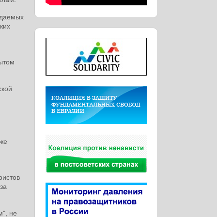
идаемых
ких
рытом
ской
уже
ристов
за
", не