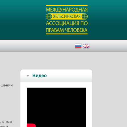
Видео
ношении
 в том
елам.