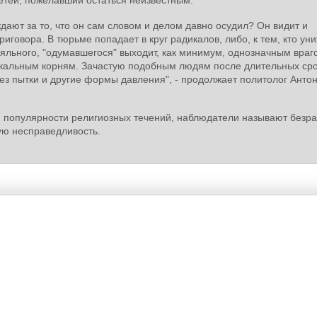
ждают за то, что он сам словом и делом давно осудил? Он видит и
иговора. В тюрьме попадает в круг радикалов, либо, к тем, кто уни
яльного, "одумавшегося" выходит, как минимум, однозначным враг
дикальным корням. Зачастую подобным людям после длительных сро
рез пытки и другие формы давления", - продолжает политолог Анто
популярности религиозных течений, наблюдатели называют безра
ую несправедливость.