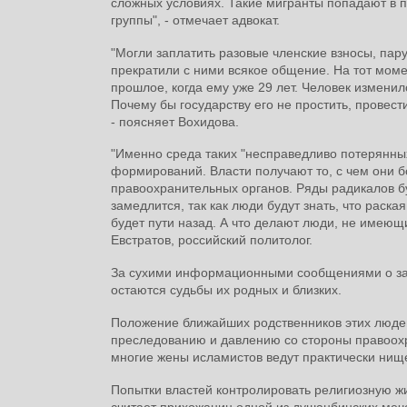
сложных условиях. Такие мигранты попадают в 
группы", - отмечает адвокат.
"Могли заплатить разовые членские взносы, пару 
прекратили с ними всякое общение. На тот момен
прошлое, когда ему уже 29 лет. Человек изменил
Почему бы государству его не простить, провест
- поясняет Вохидова.
"Именно среда таких "несправедливо потерянны
формирований. Власти получают то, с чем они бо
правоохранительных органов. Ряды радикалов бу
замедлится, так как люди будут знать, что раска
будет пути назад. А что делают люди, не имеющ
Евстратов, российский политолог.
За сухими информационными сообщениями о за
остаются судьбы их родных и близких.
Положение ближайших родственников этих людей
преследованию и давлению со стороны правоохр
многие жены исламистов ведут практически нищ
Попытки властей контролировать религиозную ж
считает прихожанин одной из душанбинских меч