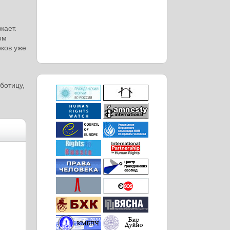
жает.
ом
ков уже
н
ботицу,