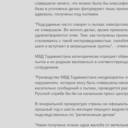
совершили ничего, что можно было бы классифиц
базы в уголовных делах фигурируют лишь призн
адвокаты, получены под пытками.
"Подсудимые часто говорят о пытках электроток
не совершали. Во многих делах, кроме признател
удовлетворяются этим. Тем, как получены призн
сталкиваясь с такой несправедливостью, озлобл
шаги и вступают в запрещенные группы", - отме
МВД Таджикистана категорически отрицает обви
пыток и их родным жаловаться в соответствующ
сотрудников.
"Руководство МВД Таджикистана неоднократно о
нарушениях, которые могу быть совершены мил
касательно сообщений о пытках, проводятся рас
Русской службе Би-би-си начальник пресс-цент
В генеральной прокуратуре страны на официальн
прошлый год и шесть месяцев текущего ведомст
подследственных по "религиозным делам".
"Нами получена только одна жалоба от жительни