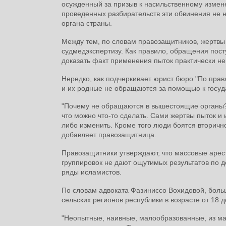
осужденный за призыв к насильственному измене
проведенных разбирательств эти обвинения не 
органа страны.
Между тем, по словам правозащитников, жертвы
судмедэкспертизу. Как правило, обращения посту
доказать факт применения пыток практически н
Нередко, как подчеркивает юрист бюро "По прав
и их родные не обращаются за помощью к госуд
"Почему не обращаются в вышестоящие органы? 
что можно что-то сделать. Сами жертвы пыток и 
либо изменить. Кроме того люди боятся вторично
добавляет правозащитница.
Правозащитники утверждают, что массовые арес
группировок не дают ощутимых результатов по 
ряды исламистов.
По словам адвоката Фазиниссо Вохидовой, боль
сельских регионов республики в возрасте от 18 до
"Неопытные, наивные, малообразованные, из ма