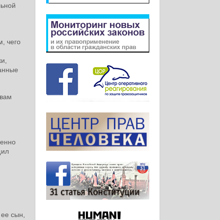
льной
, чего
и,
манные
твам
бенно
щил
 ее сын,