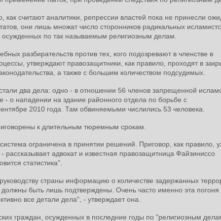
, как считают аналитики, репрессии властей пока не принесли ож
татов, они лишь множат число сторонников радикальных исламистс
в, осужденных по так называемым религиозным делам.
ебных разбирательств против тех, кого подозревают в членстве в
цессы, утверждают правозащитники, как правило, проходят в зак
аконодательства, а также с большим количеством подсудимых.
али два дела: одно - в отношении 56 членов запрещенной ислам
ое - о нападении на здание районного отдела по борьбе с
сентябре 2010 года. Там обвиняемыми числились 53 человека.
приговорены к длительным тюремным срокам.
 система ограничена в принятии решений. Приговор, как правило, 
 - рассказывает адвокат и известная правозащитница Файзиниссо
вится статистика".
руководству страны информацию о количестве задержанных терро
 должны быть лишь подтверждены. Очень часто именно эта погоня 
тивно все детали дела", - утверждает она.
ких граждан, осужденных в последние годы по "религиозным делам