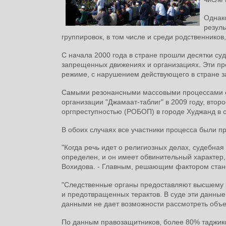
Однако
резуль
группировок, в том числе и среди родственнико
С начала 2000 года в стране прошли десятки суд
запрещенных движениях и организациях. Эти про
режиме, с нарушением действующего в стране з
Самыми резонансными массовыми процессами ст
организации "Джамаат-таблиг" в 2009 году, втор
оргпреступностью (РОБОП) в городе Худжанд в 
В обоих случаях все участники процесса были 
"Когда речь идет о религиозных делах, судебная
определен, и он имеет обвинительный характер,
Вохидова. - Главным, решающим фактором стано
"Следственные органы предоставляют высшему 
и предотвращенных терактов. В суде эти данные
данными не дает возможности рассмотреть объек
По данным правозащитников, более 80% таджикс