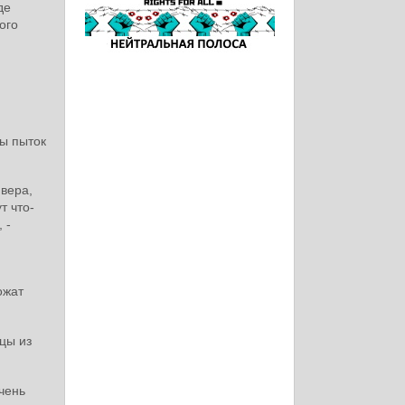
де
ого
вы пыток
вера,
т что-
 -
ожат
цы из
чень