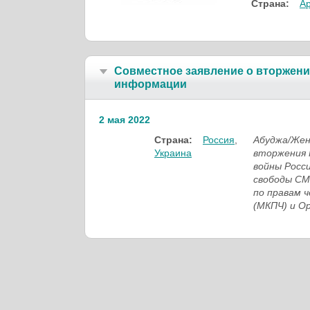
Страна:
А
Совместное заявление о вторжени
информации
2 мая 2022
Страна:
Россия
,
Абуджа/Жен
Украина
вторжения 
войны Росс
свободы СМ
по правам 
(МКПЧ) и О