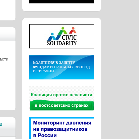
асти
в