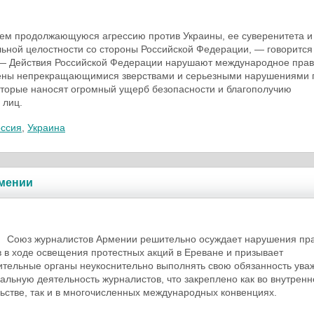
ем продолжающуюся агрессию против Украины, ее суверенитета и
ьной целостности со стороны Российской Федерации, — говорится
 — Действия Российской Федерации нарушают международное прав
ны непрекращающимися зверствами и серьезными нарушениями 
оторые наносят огромный ущерб безопасности и благополучию
 лиц.
оссия
,
Украина
мении
налистов Армении решительно осуждает нарушения пр
 в ходе освещения протестных акций в Ереване и призывает
тельные органы неукоснительно выполнять свою обязанность ува
льную деятельность журналистов, что закреплено как во внутрен
ьстве, так и в многочисленных международных конвенциях.