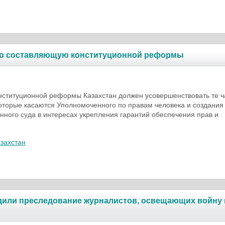
ую со­ставляющую конститу­ционной реформы
нституционной реформы Казахстан должен усовершенствовать те ч
торые касаются Уполномоченного по правам человека и создания
нного суда в интересах укрепления гарантий обеспечения прав и
захстан
дили преследова­ние журна­листов, освещающих войну 