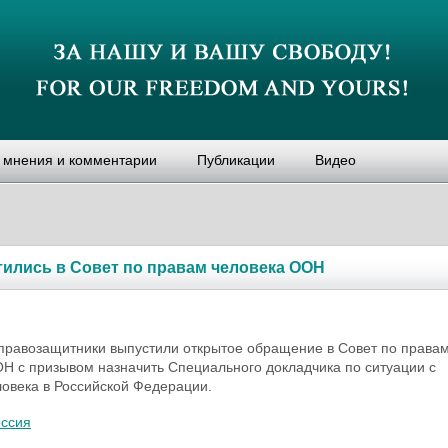
, мнения и комментарии
Публикации
Видео
и­лись в Совет по правам человека ООН
правозащитники выпустили открытое обращение в Совет по права
Н с призывом назначить Специального докладчика по ситуации с
овека в Российской Федерации.
оссия