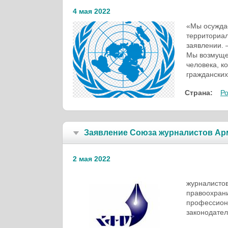
4 мая 2022
«Мы осужда
территориал
заявлении.
Мы возмуще
человека, к
гражданских
Страна:
Р
Заявление Союза журналистов Ар
2 мая 2022
Союз жур
журналистов
правоохрани
профессиона
законодател