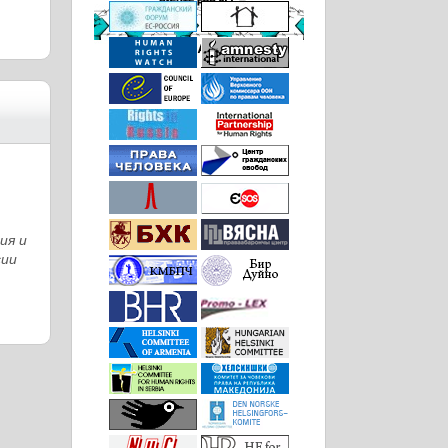
ия и
сии