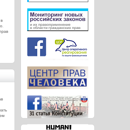
 в
о.
прав
ав
жать
нем