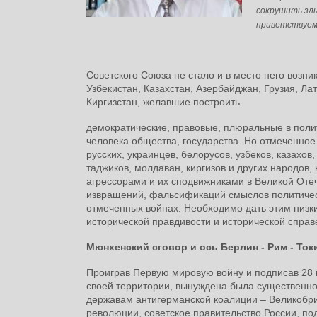
сокрушить злы
приветствуем
Советского Союза не стало и в место него возни
Узбекистан, Казахстан, Азербайджан, Грузия, Ла
Киргизстан, желавшие построить
демократические, правовые, плюральные в полити
человека общества, государства. Но отмеченное
русских, украинцев, белорусов, узбеков, казахов
таджиков, молдаван, киргизов и других народов
агрессорами и их сподвижниками в Великой Отеч
извращений, фальсификаций смыслов политическ
отмеченных войнах. Необходимо дать этим низк
исторической правдивости и исторической спра
Мюнхенский сговор и ось Берлин - Рим - Ток
Проиграв Первую мировую войну и подписав 28 
своей территории, вынуждена была существенн
державам антигерманской коалиции – Великобрит
революции, советское правительство России, по