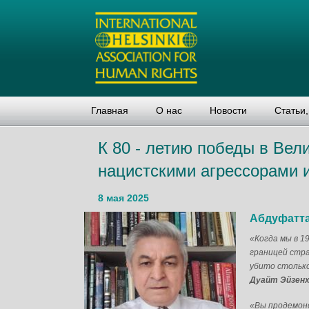
Главная
О нас
Новости
Статьи
К 80 - летию победы в Вел
нацистскими агрессорами 
8 мая 2025
Абдуфатт
«Когда мы в 1
границей стра
убито столько
Дуайт Эйзен
«Вы продемон