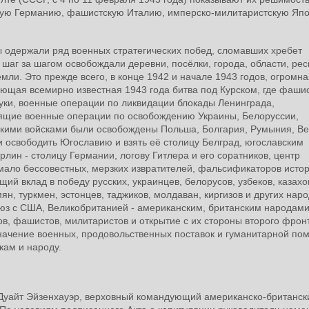
тскую Германию, фашистскую Италию, имперско-милитаристскую Яп
ы одержали ряд военных стратегических побед, сломавших хребет
 шаг за шагом освобождали деревни, посёлки, города, области, ре
емли. Это прежде всего, в конце 1942 и начале 1943 годов, огромна
ующая всемирно известная 1943 года битва под Курском, где фаши
руки, военные операции по ликвидации блокады Ленинграда,
тящие военные операции по освобождению Украины, Белоруссии,
скими войсками были освобождены Польша, Болгария, Румыния, Ве
и освободить Югославию и взять её столицу Белград, югославским
лин - столицу Германии, логову Гитлера и его соратников, центр
мало бессовестных, мерзких извратителей, фальсификаторов истор
й вклад в победу русских, украинцев, белорусов, узбеков, казахо
ян, туркмен, эстонцев, таджиков, молдаван, киргизов и других наро
юз с США, Великобританией - американским, британским народами
в, фашистов, милитаристов и открытие с их стороны второго фронта
значение военных, продовольственных поставок и гуманитарной по
йскам и народу.
 Дуайт Эйзенхауэр, верховный командующий американско-британс