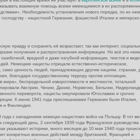
 оказывать взаимную помощь всеми имеющимися в их распоряжени
дствами». Необходимость установления нового порядка, по их нем
 господству - нацистской Германии, фашисткой Италии и имперско
кую правду и сохранить её возрастают, так как интернет, социаль
бразие получения и распространения информации. Но всё это неи
 ошибочной, вредной и даже пагубной информации, текстов и виде
ей. Немецкие нацисты отрицали естественно-историческое,
а, само ценность людей, принадлежащих другим нациям, странам, 
ремя, благодаря государственному террору против оппозиции,
 мира», беспредельной изворотливости и жестокости, тотальной
упировали Австрию, Чехию, Данию, Норвегию, Бельгию, Нидерланд
твенного переворота, нацисты оккупировали Югославию и срочно
реции. К июню 1941 года приспешниками Германии были Италия,
тия и Финляндия.
 года с нападением немецко-нацистских войск на Польшу. В тот же
а следующий день, 2 сентября 1939 года Французское руководства
как указывают историки, много месяцев до 10 мая 1940 года проис
 нет конкретных военных действий между Британией, Францией и