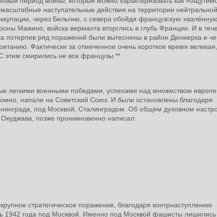
 новый период войны, который можно характеризовать как «ощутим
омасштабные наступательные действия на территории нейтрально
оккупации, через Бельгию, с севера обойдя французскую хвалённу
оны Мажино, войска вермахта вторглись в глубь Франции. И в теч
ка потерпев ряд поражений были вытеснены в район Дюнкерка и че
итанию. Фактически за отмеченное очень короткое время великая
С этим смирились не все французы.**
ные легкими военными победами, успехами над множеством европе
ломно, напали на Советский Союз. И были остановлены благодаря
 Ленинграда, под Москвой, Сталинградом. Об общем духовном настр
т Окуджава, позже проникновенно написал:
 крупное стратегическое поражение, благодаря контрнаступлению
варь 1942 года под Москвой. Именно под Москвой фашисты лишились