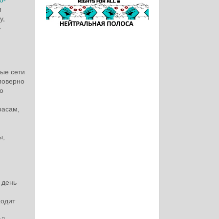
и
у,
-
ные сети
моверно
о
расам,
ы,
 день
ходит