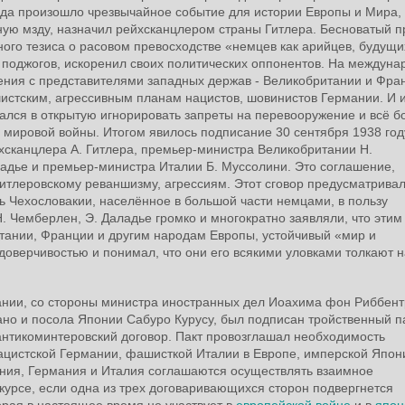
ода произошло чрезвычайное событие для истории Европы и Мира,
ную мзду, назначил рейхсканцлером страны Гитлера. Бесноватый п
ного тезиса о расовом превосходстве «немцев как арийцев, будущи
 поджогов, искоренил своих политических оппонентов. На междуна
ения с представителями западных держав - Великобритании и Фра
шистским, агрессивным планам нацистов, шовинистов Германии. И 
ался в открытую игнорировать запреты на перевооружение и всё 
 мировой войны. Итогом явилось подписание 30 сентября 1938 год
сканцлера А. Гитлера, премьер-министра Великобритании Н.
дье и премьер-министра Италии Б. Муссолини. Это соглашение,
гитлеровскому реваншизму, агрессиям. Этот сговор предусматривал
ь Чехословакии, населённое в большой части немцами, в пользу
. Чемберлен, Э. Даладье громко и многократно заявляли, что этим
тании, Франции и другим народам Европы, устойчивый «мир и
 доверчивостью и понимал, что они его всякими уловками толкают н
мании, со стороны министра иностранных дел Иоахима фон Риббент
но и посола Японии Сабуро Курусу, был подписан тройственный па
антикоминтеровский договор. Пакт провозглашал необходимость
ацистской Германии, фашисткой Италии в Европе, имперской Япон
пония, Германия и Италия соглашаются осуществлять взаимное
курсе, если одна из трех договаривающихся сторон подвергнется
орая в настоящее время не участвует в
европейской войне
и в
япон