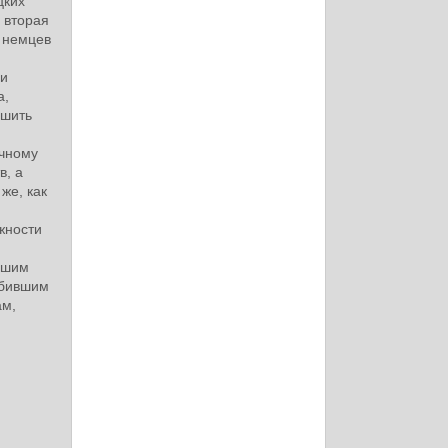
цких
 вторая
 немцев
 и
а,
ишить
очному
в, а
 же, как
жности
авшим
збившим
ам,