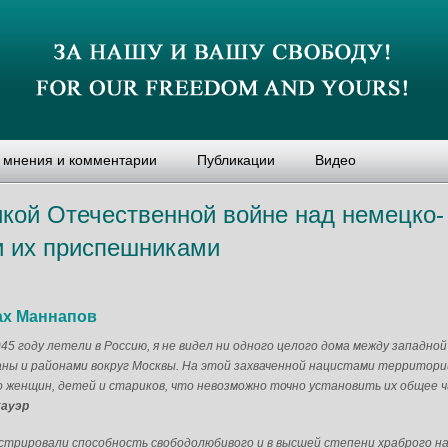
, мнения и комментарии
Публикации
Видео
икой Отечественной войне над немецко-
и их приспешниками
ах Маннапов
945 году летели в Россию, я не видел ни одного целого дома между западной
ны и районами вокруг Москвы. На этой захваченной нацистами территории
 женщин, детей и стариков, что невозможно точно установить их общее ч
хауэр
стрировали способность свободолюбивого и в высшей степени храброго н