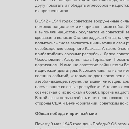
другу помогать и победить агрессоров - нацис
их приспешников.
В 1942 - 1944 годах советские вооруженные сил
немецко-нацистским и их приспешников войск. И
и выгоняли нацистов - оккупантов из советской з
кровавая и великая Сталинградская битва, след
попытались снова захватить инициативу в свои 
освобождению северного Кавказа. А также блес
прибалтийских союзных республик. Далее совет
Чехословакия, Австрия, часть Германии. Помогл
партизанам. И именно советские войны взяли Бер
нацистской диктатуры. К сожалению, по ныне не
военных событий, которым не дает покоя решающи
азербайджанцев, грузин, латышей, литовцев, арм
населяющие союзные республики. А также их со
совместная с их войсками борьба против нацисто
В этой связи нельзя забыть и жизненно важное 
стороны США и Великобритании, советским во
Общая победа и прочный мир
Почему 9 мая 1945 года день Победы? Об этом