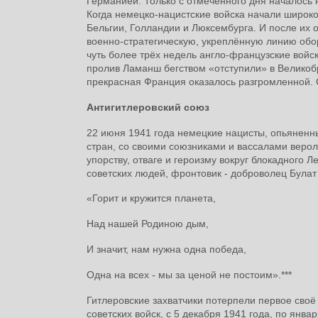
Германией. Только с отмеченного дня началось
Когда немецко-нацистские войска начали широк
Бельгии, Голландии и Люксембурга. И после их 
военно-стратегическую, укреплённую линию обор
чуть более трёх недель англо-французские войс
пролив Ламанш бегством «отступили» в Великобр
прекрасная Франция оказалось разгромленной. 
Антигитлеровский союз
22 июня 1941 года немецкие нацисты, опьянен
стран, со своими союзниками и вассалами веро
упорству, отваге и героизму вокруг блокадного
советских людей, фронтовик - доброволец Була
«Горит и кружится планета,
Над нашей Родиною дым,
И значит, нам нужна одна победа,
Одна на всех - мы за ценой не постоим».***
Гитлеровские захватчики потерпели первое своё
советских войск, с 5 декабря 1941 года, по ян