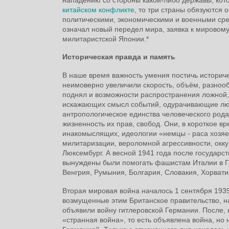
китайском конфликте
, то три страны обязуются
политическими, экономическими и военными сре
означал новый передел мира, заявка к мировому
милитаристской Японии.*
Историческая правда и память
В наше время важность умения постичь историчес
неимоверно увеличили скорость, объём, разноо
поднял и возможности распространения ложной,
искажающих смысл событий, одурачивающие люд
антропологическое единства человеческого род
жизненность их прав, свобод. Они, в короткое в
инакомыслящих, идеологии «немцы - раса хозяев
милитаризации, вероломной агрессивности, окк
Люксембург. А весной 1941 года после государс
вынуждены были помогать фашистам Италии в Г
Венгрия, Румыния, Болгария, Словакия, Хорва
Вторая мировая война началось 1 сентября 1939
возмущенные этим Британское правительство, н
объявили войну гитлеровской Германии. После, 
«странная война», то есть объявлена война, но