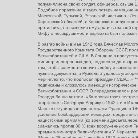
полумиллиона своих солдат, офицеров, свыше 13
Подобное поражение и таких потерь немецкие н
Московской, Тульской, Рязанской, частично - Ле
Харьковской областей, с Керченского полуостров
противника, не позволив ему достичь главной с
Мифу о несокрушимости вермахта был положен
В разгар войны в мае 1942 года Вячеслав Моло
Государственного Комитета Обороны СССР, поле
Великобританией и США. В Лондоне в присутств
министр иностранных дел, подписали договор «о
том, чтобы совместно кончить войну и совместн
нужные документы, а Рузвельта удалось уговорит
Черчиллю то, что подписал президент США…».***
подписаны и сложилось имеющий историческое з
Великобритании и СССР. О передвижениях и роли
Говарда Зинна читаем: «Заголовки газет пестре
вторжение в Северную Африку в 1942 г. и в Ита
Манш в оккупированную немцами Францию в 1944
усиление бомбардировки немецких городов англи
нацистскими армиями (ко времени десанта чере
сражались против 80 % всех вооруженных сил Ге
премьер-министра Великобритании У. Черчилля 
(Иран, с 28 ноября по 1 декабря 1943 года) и в