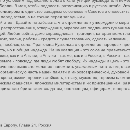
«По условиям подписанного Акта о капитуляции руководители неме
Берлин 9 мая, чтобы подписать ратификацию в русском штабе. Эта
олизировать единство западных союзников и Советов и оповестить
а перед всеми, а не только перед западными
й ответ. Давайте не забывать, что стремление к утверждению мира
 распространения, утверждения, укрепления подлинного гуманизм
ей. Любая война, даже справедливая - трагедия, которая может л
ких, жилья, работы - средств к существованию, сделать калеками,
од, посёлок, село. Франклина Рузвельта о стремление народов к пр
ть, но и общая надежда. Наша коалиция - это союз не правительст
, как и в Англии; в Англии - так же, как и в России; в России - так
 земле - повсюду, где люди любят свободу. Их надежды и цель - это
тмеченное выше это желание напомнить уважаемым читателям, о ва
к органическую часть нашей памяти и мировоззренческой, духовной
 крови, жизни, проявив стойкость, отвагу, мужество, героизм слом
ьянским фашистам, японским милитаристам и их приспешникам, ра
ериканско-британским солдатам, ополченцам, офицерам, генерал
м.
в Европу. Глава 24. Россия