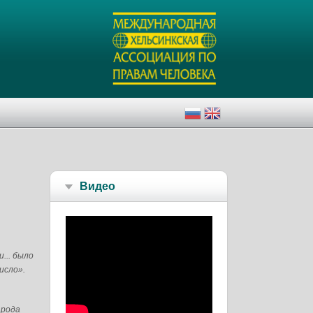
Видео
... было
исло».
арода