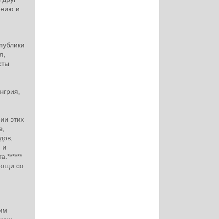
онию и
спублики
я,
сты
нгрия,
ии этих
в,
дов,
 и
.******
мощи со
ким