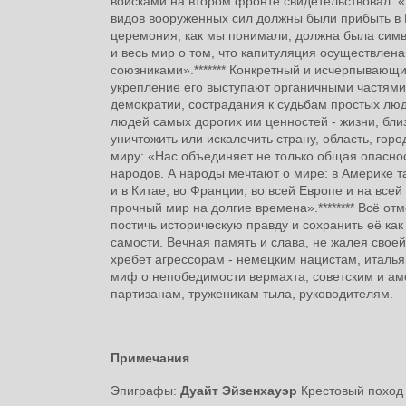
войсками на втором фронте свидетельствовал: 
видов вооруженных сил должны были прибыть в 
церемония, как мы понимали, должна была симв
и весь мир о том, что капитуляция осуществлен
союзниками».******* Конкретный и исчерпывающи
укрепление его выступают органичными частями
демократии, сострадания к судьбам простых люд
людей самых дорогих им ценностей - жизни, близ
уничтожить или искалечить страну, область, гор
миру: «Нас объединяет не только общая опаснос
народов. А народы мечтают о мире: в Америке также
и в Китае, во Франции, во всей Европе и на всей
прочный мир на долгие времена».******** Всё о
постичь историческую правду и сохранить её ка
самости. Вечная память и слава, не жалея своей
хребет агрессорам - немецким нацистам, итал
миф о непобедимости вермахта, советским и ам
партизанам, труженикам тыла, руководителя
Примечания
Эпиграфы:
Дуайт Эйзенхауэр
Крестовый поход 