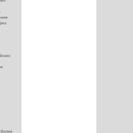
ой».
й
ю
ение
рез
,
йских
ое
 более