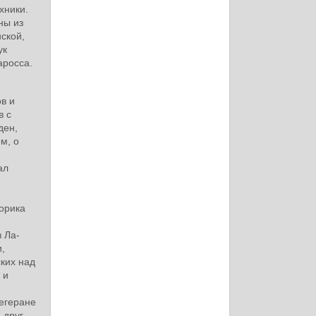
хники.
ны из
ской,
ук
аросса.
в и
в с
ден,
м, о
ал
торика
 Ла-
,
ких над
 и
егеране
 друг