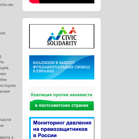
беды мы
ия,
,
д
ль
нцев,
ими
утём
истории
нения
части
им
вала к