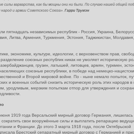
е силы варварства, как бы мощны они ни были. По случаю нашей общей по
 народ и армии Советского Союза».
Гарри Трумэн
кли пятнадцать независимых республик - Россия, Украина, Белорусс
твия, Литва, Армения, Туркмения, Эстония, Таджикистан, Молдавия
ке, экономике, культуре, идеологии, с верховенством прав, свобо
 разделение союзных республик никак не умоляет историческую ро
, азербайджанцев, грузин, латышей, литовцев, армян, туркмен, эсто
, населяющих союзные республики, в победе над немецко-нацистск
ественной и Второй мировой войне. По - ныне немало попыток, п
их и военных событий снизить историческую роль этих народов в 
им, уродливым, мерзким попыткам отпор для утверждения и сохра
ведливости.
ио
июня 1919 года Версальский мирный договор Германия, лишилась 
о сократить свои вооружённые силы и выплатить репарацию ведущ
ании и Франции. До этого 3 марта 1918 года, после Октябрьской
дписала Брестский сепаратный мирный договор с Германией и приз