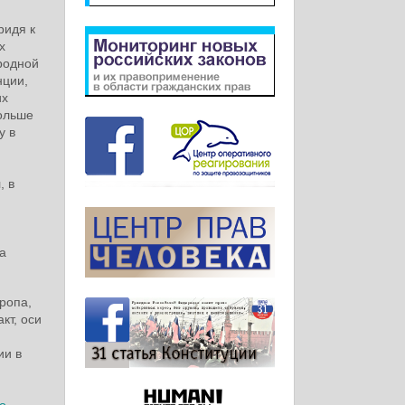
ридя к
х
родной
нции,
их
больше
у в
, в
а
ропа,
кт, оси
ии в
о-