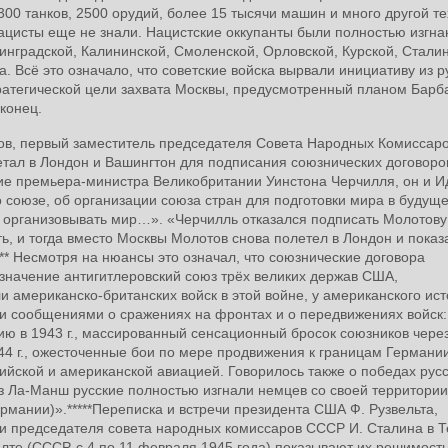
00 танков, 2500 орудий, более 15 тысячи машин и много другой те
ацисты еще не знали. Нацистские оккупанты были полностью изгна
нинградской, Калининской, Смоленской, Орловской, Курской, Сталин
а. Всё это означало, что советские войска вырвали инициативу из р
тратегической цели захвата Москвы, предусмотренный планом Барб
 конец.
тов, первый заместитель председателя Совета Народных Комиссаро
тал в Лондон и Вашингтон для подписания союзнических договоро
ие премьера-министра Великобритании Уинстона Черчилля, он и И
 союзе, об организации союза стран для подготовки мира в будуще
о организовывать мир…». «Черчилль отказался подписать Молотову
ь, и тогда вместо Москвы Молотов снова полетел в Лондон и показ
* Несмотря на нюансы это означал, что союзнические договора
начение антигитлеровский союз трёх великих держав США,
 американско-британских войск в этой войне, у американского ис
ли сообщениями о сражениях на фронтах и о передвижениях войск:
лию в 1943 г., массированный сенсационный бросок союзников через
 г., ожесточенные бои по мере продвижения к границам Германии
йской и американской авиацией. Говорилось также о победах русс
з Ла-Манш русские полностью изгнали немцев со своей территории
рмании)».*****Переписка и встречи президента США Ф. Рузвельта,
и председателя совета народных комиссаров СССР И. Сталина в Т
 Ялте (СССР, с 4 по 11 февраля 1945 года) показывают их решимость