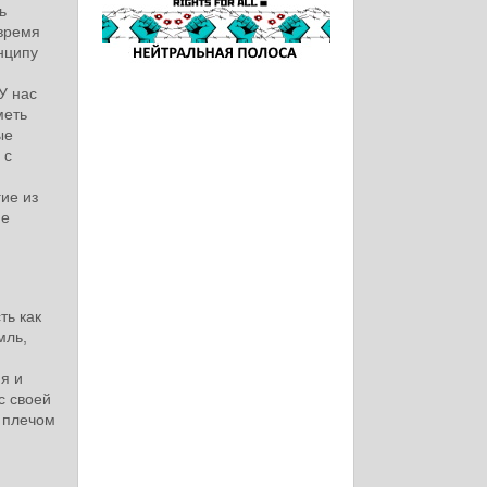
ь
овремя
нципу
У нас
меть
ые
 с
ие из
не
ть как
мль,
я и
с своей
и плечом