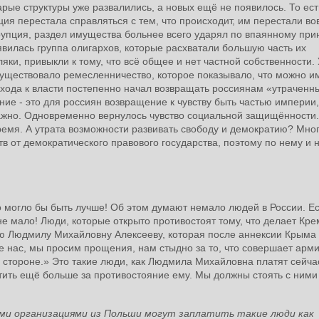
рые структуры уже развалились, а новых ещё не появилось. То ест
ция перестала справляться с тем, что происходит, им перестали в
рупция, раздел имущества больнее всего ударял по впаянному при
оявилась группа олигархов, которые расхватали большую часть их
яки, привыкли к тому, что всё общее и нет частной собственности. 
существовало ремесленничество, которое показывало, что можно и
прихода к власти постепенно начал возвращать россиянам «утраченн
ние - это для россиян возвращение к чувству быть частью империи,
важно. Одновременно вернулось чувство социальной защищённости.
емя. А утрата возможности развивать свободу и демократию? Мног
в от демократического правового государства, поэтому по нему и 
что могло бы быть лучше! Об этом думают немало людей в России. Ес
е мало! Люди, которые открыто противостоят тому, что делает Кре
рую Людмилу Михайловну Алексееву, которая после аннексии Крыма
те нас, мы просим прощения, нам стыдно за то, что совершает арми
 стороне.» Это такие люди, как Людмила Михайловна платят сейча
латить ещё больше за противостояние ему. Мы должны стоять с ним
ыми организациями из Польши могут заплатить такие люди как