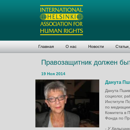
Главная
О нас
Новости
Статьи
Правозащитник должен бы
19 Ноя 2014
Данута Пш
Данута Пшив
социолог, ра
Институте П
по медиации
Комитета в П
Фонда по Пр
- У Хельсин