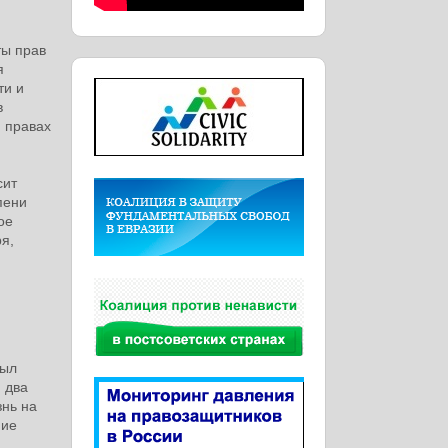
ты прав
я
ти и
в
и правах
сит
пени
ое
я,
Был
и два
знь на
ние