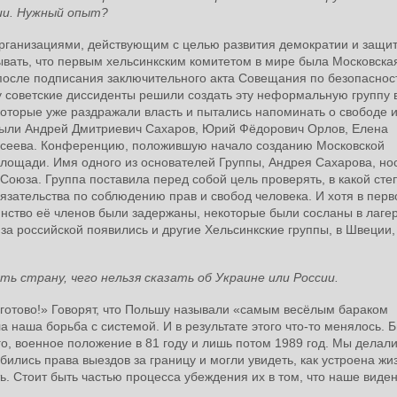
ии. Нужный опыт?
 организациями, действующим с целью развития демократии и защи
бывать, что первым хельсинкским комитетом в мире была Московска
 после подписания заключительного акта Совещания по безопаснос
ду советские диссиденты решили создать эту неформальную группу 
которые уже раздражали власть и пытались напоминать о свободе 
 были Андрей Дмитриевич Сахаров, Юрий Фёдорович Орлов, Елена
ксеева. Конференцию, положившую начало созданию Московской
Площади. Имя одного из основателей Группы, Андрея Сахарова, но
Союза. Группа поставила перед собой цель проверять, в какой сте
бязательства по соблюдению прав и свобод человека. И хотя в перв
нство её членов были задержаны, некоторые были сосланы в лагер
за российской появились и другие Хельсинкские группы, в Швеции,
ть страну, чего нельзя сказать об Украине или России.
и готово!» Говорят, что Польшу называли «самым весёлым бараком
 наша борьба с системой. И в результате этого что-то менялось. 
0-го, военное положение в 81 году и лишь потом 1989 год. Мы делал
бились права выездов за границу и могли увидеть, как устроена жи
ть. Стоит быть частью процесса убеждения их в том, что наше виде