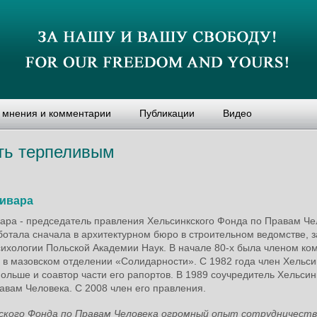
, мнения и комментарии
Публикации
Видео
ть терпеливым
ивара
ара - председатель правления Хельсинкского Фонда по Правам Че
ботала сначала в архитектурном бюро в строительном ведомстве, з
сихологии Польской Академии Наук. В начале 80-х была членом ко
 в мазовском отделении «Солидарности». С 1982 года член Хельси
ольше и соавтор части его рапортов. В 1989 соучредитель Хельсин
авам Человека. С 2008 член его правления.
кского Фонда по Правам Человека огромный опыт сотрудничеств