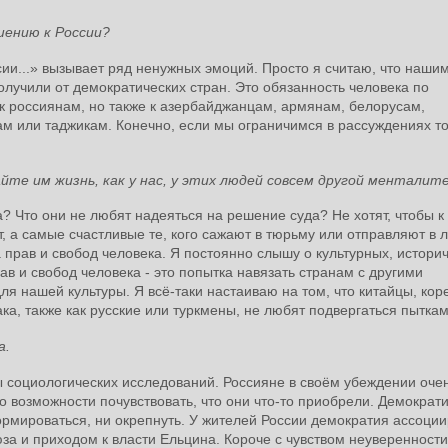
шению к России?
сии...» вызывает ряд ненужных эмоций. Просто я считаю, что наши
получили от демократических стран. Это обязанность человека по
к россиянам, но также к азербайджанцам, армянам, белорусам,
хам или таджикам. Конечно, если мы ограничимся в рассуждениях т
йте им жизнь, как у нас, у этих людей совсем другой менталит
да? Что они не любят надеяться на решение суда? Не хотят, чтобы к
, а самые счастливые те, кого сажают в тюрьму или отправляют в 
 прав и свобод человека. Я постоянно слышу о культурных, истори
ав и свобод человека - это попытка навязать странам с другими
я нашей культуры. Я всё-таки настаиваю на том, что китайцы, кор
а, также как русские или туркмены, не любят подвергаться пыткам
а.
ты социологических исследований. Россияне в своём убеждении оче
ло возможности почувствовать, что они что-то приобрели. Демократ
формироваться, ни окрепнуть. У жителей России демократия ассоци
юза и приходом к власти Ельцина. Короче с чувством неуверенности