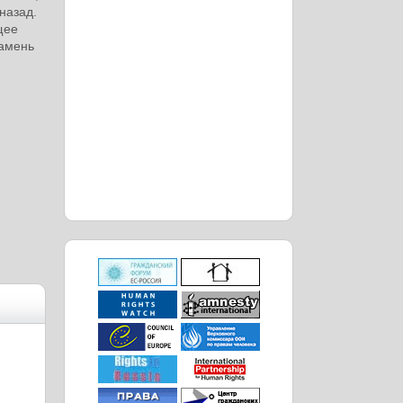
назад.
щее
камень