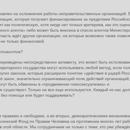
правлен на осложнение работы неправительственных организаций. 
изация, которая получает финансирование за пределами Российск
 как политическую, хотя нигде нет точных критериев, как это оцен
нного агента» либо может быть внесена в список агентов Министер
часть ждёт другие организации, на которые возможно также повеся
 не только финансовой.
активистов?
переведены непосредственно активисту, это может быть истолкован
вторитарного государства могут использовать любой метод, если тол
других законов, которые расширили понятие «действия в ущерб Рос
ё закон, значительно ограничивающий поле действий организаций,
могут быть обвинены в «продвижении гомосексуализма» и
 существуют. Только не все еще используются. Каждый из нас до
ть без помощи или будет поддерживать?
и правами и свободами, а во-вторых, демократическими механизм
льсинкский Фонд по Правам Человека на протяжении многих лет раб
этой области. Мы сотрудничаем не только с теми, кто уже убеждён