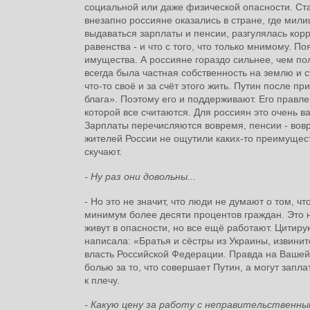
социальной или даже физической опасности. Ста
внезапно россияне оказались в стране, где мили
выдаваться зарплаты и пенсии, разгулялась кор
равенства - и что с того, что только мнимому. П
имущества. А россияне гораздо сильнее, чем пол
всегда была частная собственность на землю и 
что-то своё и за счёт этого жить. Путин после 
блага». Поэтому его и поддерживают. Его правле
которой все считаются. Для россиян это очень 
Зарплаты перечисляются вовремя, пенсии - вовр
жителей России не ощутили каких-то преимущест
скучают.
- Ну раз они довольны...
- Но это не значит, что люди не думают о том, 
минимум более десяти процентов граждан. Это н
живут в опасности, но все ещё работают. Цити
написала: «Братья и сёстры из Украины, извини
власть Российской Федерации. Правда на Вашей
болью за то, что совершает Путин, а могут зап
к плечу.
- Какую цену за работу с неправительственн