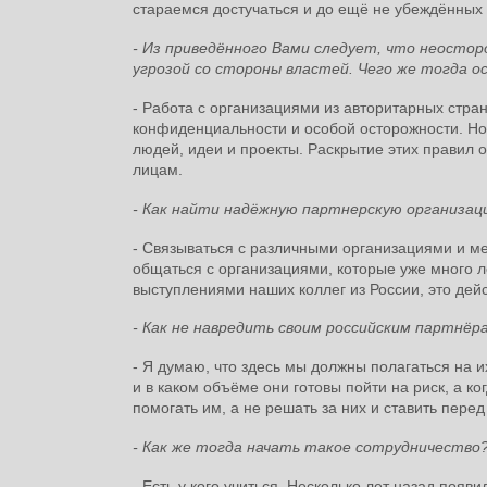
стараемся достучаться и до ещё не убеждённых 
- Из приведённого Вами следует, что неосто
угрозой со стороны властей. Чего же тогда 
- Работа с организациями из авторитарных стр
конфиденциальности и особой осторожности. Но о
людей, идеи и проекты. Раскрытие этих правил
лицам.
- Как найти надёжную партнерскую организац
- Связываться с различными организациями и 
общаться с организациями, которые уже много л
выступлениями наших коллег из России, это дей
- Как не навредить своим российским партнёр
- Я думаю, что здесь мы должны полагаться на и
и в каком объёме они готовы пойти на риск, а ко
помогать им, а не решать за них и ставить пер
- Как же тогда начать такое сотрудничество
- Есть у кого учиться. Несколько лет назад по