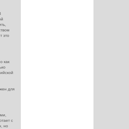
В
ой
ить,
ством
т это
о как
ько
сийской
лжен для
ами,
отает с
, но