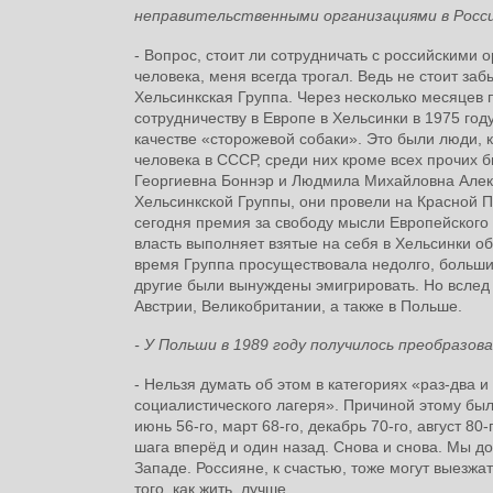
неправительственными организациями в Росс
- Вопрос, стоит ли сотрудничать с российскими
человека, меня всегда трогал. Ведь не стоит за
Хельсинкская Группа. Через несколько месяцев
сотрудничеству в Европе в Хельсинки в 1975 го
качестве «сторожевой собаки». Это были люди, 
человека в СССР, среди них кроме всех прочих
Георгиевна Боннэр и Людмила Михайловна Але
Хельсинкской Группы, они провели на Красной 
сегодня премия за свободу мысли Европейского 
власть выполняет взятые на себя в Хельсинки о
время Группа просуществовала недолго, больши
другие были вынуждены эмигрировать. Но вслед 
Австрии, Великобритании, а также в Польше.
- У Польши в 1989 году получилось преобразова
- Нельзя думать об этом в категориях «раз-два 
социалистического лагеря». Причиной этому была
июнь 56-го, март 68-го, декабрь 70-го, август 8
шага вперёд и один назад. Снова и снова. Мы до
Западе. Россияне, к счастью, тоже могут выезжа
того, как жить, лучше.