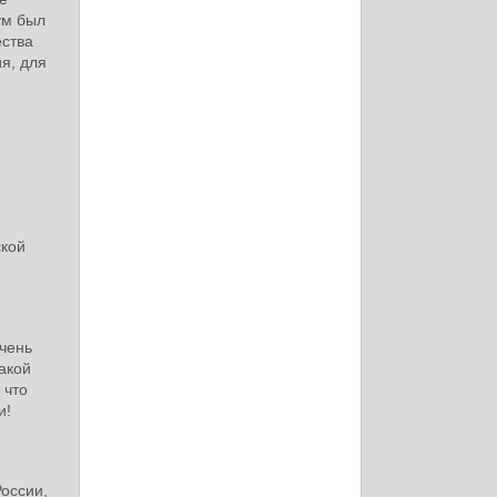
ум был
ества
я, для
,
ской
очень
акой
 что
и!
России,