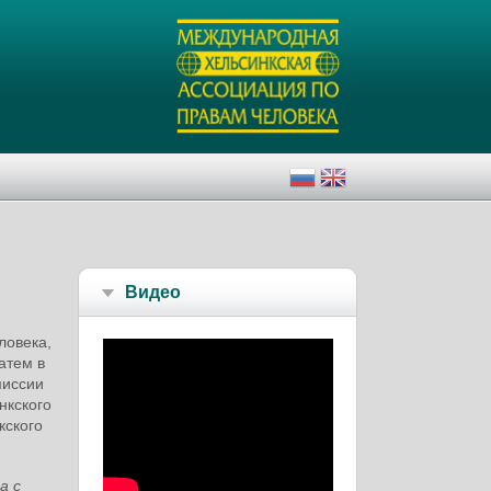
Видео
ловека,
атем в
миссии
нкского
кского
а с