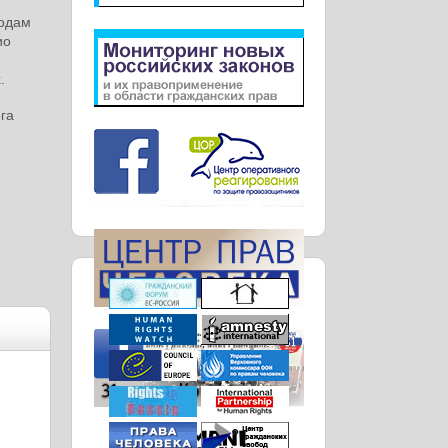
годам
ио
.
га