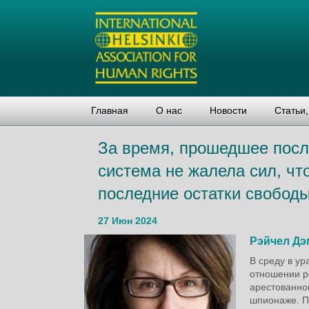
Главная
О нас
Новости
Статьи
За время, прошедшее посл
система не жалела сил, ч
последние остатки свобод
27 Июн 2024
Рэйчел Дэ
В среду в ур
отношении ре
арестованно
шпионаже. П