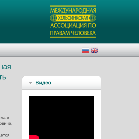
ная
ть
Видео
ела в
овича,
ается