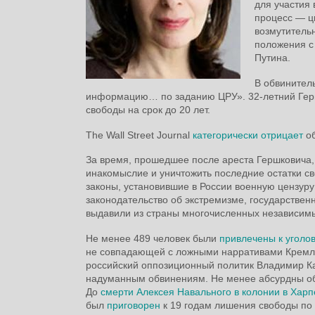
для участия 
процесс — ц
возмутитель
положения с
Путина.
В обвинител
информацию… по заданию ЦРУ». 32-летний Герш
свободы на срок до 20 лет.
The Wall Street Journal
категорически отрицает
об
За время, прошедшее после ареста Гершковича,
инакомыслие и уничтожить последние остатки 
законы, установившие в России военную цензуру
законодательство об экстремизме, государстве
выдавили из страны многочисленных независимы
Не менее 489 человек были
привлечены к уголо
не совпадающей с ложными нарративами Кремля.
российский оппозиционный политик Владимир 
надуманным обвинениям. Не менее абсурдны обв
До
смерти Алексея Навального в колонии в Харп
был
приговорен
к 19 годам лишения свободы по 