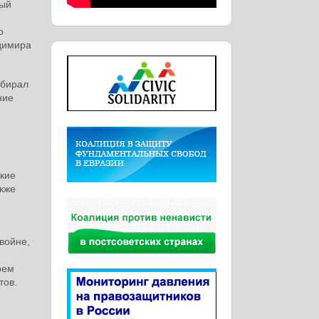
ный
о
адимира
обирал
ние
кие
акже
войне,
рем
тов.