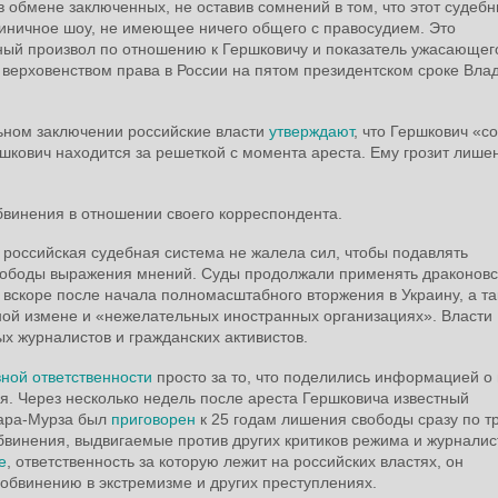
в обмене заключенных, не оставив сомнений в том, что этот судеб
иничное шоу, не имеющее ничего общего с правосудием. Это
ный произвол по отношению к Гершковичу и показатель ужасающег
 верховенством права в России на пятом президентском сроке Вл
ьном заключении российские власти
утверждают
, что Гершкович «с
кович находится за решеткой с момента ареста. Ему грозит лише
винения в отношении своего корреспондента.
 российская судебная система не жалела сил, чтобы подавлять
свободы выражения мнений. Суды продолжали применять драконовс
 вскоре после начала полномасштабного вторжения в Украину, а т
нной измене и «нежелательных иностранных организациях». Власти
х журналистов и гражданских активистов.
вной ответственности
просто за то, что поделились информацией о 
 Через несколько недель после ареста Гершковича известный
Кара-Мурза был
приговорен
к 25 годам лишения свободы сразу по т
инения, выдвигаемые против других критиков режима и журналис
е
, ответственность за которую лежит на российских властях, он
обвинению в экстремизме и других преступлениях.