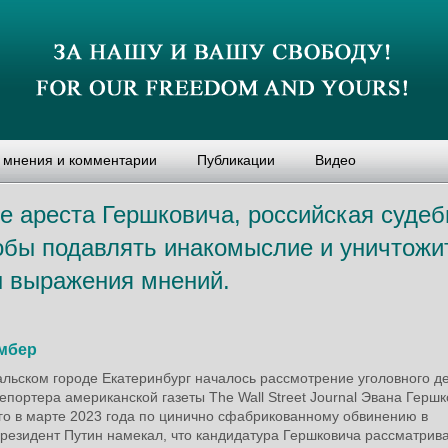
, мнения и комментарии
Публикации
Видео
е ареста Гершковича, российская судеб
тобы подавлять инакомыслие и уничтожи
ы выражения мнений.
мбер
альском городе Екатеринбург началось рассмотрение уголовного д
портера американской газеты The Wall Street Journal Эвана Гершк
го в марте 2023 года по цинично сфабрикованному обвинению в
резидент Путин намекал, что кандидатура Гершковича рассматрив